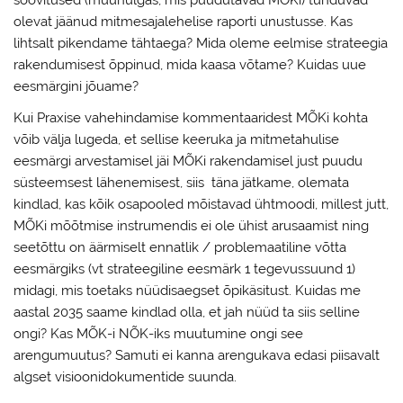
olevat jäänud mitmesajalehelise raporti unustusse. Kas
lihtsalt pikendame tähtaega? Mida oleme eelmise strateegia
rakendumisest õppinud, mida kaasa võtame? Kuidas uue
eesmärgini jõuame?
Kui Praxise vahehindamise kommentaaridest MÕKi kohta
võib välja lugeda, et sellise keeruka ja mitmetahulise
eesmärgi arvestamisel jäi MÕKi rakendamisel just puudu
süsteemsest lähenemisest, siis täna jätkame, olemata
kindlad, kas kõik osapooled mõistavad ühtmoodi, millest jutt,
MÕKi mõõtmise instrumendis ei ole ühist arusaamist ning
seetõttu on äärmiselt ennatlik / problemaatiline võtta
eesmärgiks (vt strateegiline eesmärk 1 tegevussuund 1)
midagi, mis toetaks nüüdisaegset õpikäsitust. Kuidas me
aastal 2035 saame kindlad olla, et jah nüüd ta siis selline
ongi? Kas MÕK-i NÕK-iks muutumine ongi see
arengumuutus? Samuti ei kanna arengukava edasi piisavalt
algset visioonidokumentide suunda.