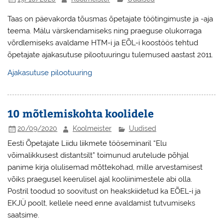
Taas on päevakorda tõusmas õpetajate töötingimuste ja -aja
teema. Mälu värskendamiseks ning praeguse olukorraga
võrdlemiseks avaldame HTM-i ja EÕL-i koostöös tehtud
õpetajate ajakasutuse pilootuuringu tulemused aastast 2011.
Ajakasutuse pilootuuring
10 mõtlemiskohta koolidele
20/09/2020
Koolmeister
Uudised
Eesti Õpetajate Liidu liikmete tööseminaril “Elu
võimalikkusest distantsilt” toimunud arutelude põhjal
panime kirja olulisemad mõttekohad, mille arvestamisest
võiks praegusel keerulisel ajal kooliinimestele abi olla.
Postril toodud 10 soovitust on heakskiidetud ka EÕEL-i ja
EKJÜ poolt, kellele need enne avaldamist tutvumiseks
saatsime.