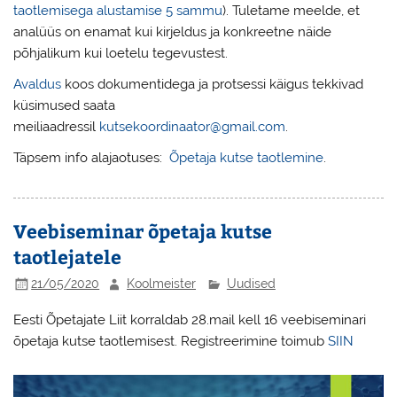
taotlemisega alustamise 5 sammu
). Tuletame meelde, et
analüüs on enamat kui kirjeldus ja konkreetne näide
põhjalikum kui loetelu tegevustest.
Avaldus
koos dokumentidega ja protsessi käigus tekkivad
küsimused saata
meiliaadressil
kutsekoordinaator@gmail.com
.
Täpsem info alajaotuses:
Õpetaja kutse taotlemine
.
Veebiseminar õpetaja kutse
taotlejatele
21/05/2020
Koolmeister
Uudised
Eesti Õpetajate Liit korraldab 28.mail kell 16 veebiseminari
õpetaja kutse taotlemisest. Registreerimine toimub
SIIN