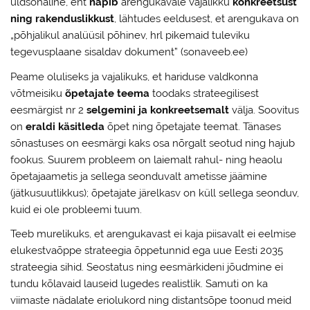
üldsõnaline, ent
napib
arengukavale vajalikku
konkreetsust
ning rakenduslikkust
, lähtudes eeldusest, et arengukava on
„põhjalikul analüüsil põhinev, hrl pikemaid tuleviku
tegevusplaane sisaldav dokument” (sonaveeb.ee)
Peame oluliseks ja vajalikuks, et hariduse valdkonna
võtmeisiku
õpetajate teema
toodaks strateegilisest
eesmärgist nr 2
selgemini ja konkreetsemalt
välja. Soovitus
on
eraldi käsitleda
õpet ning õpetajate teemat. Tänases
sõnastuses on eesmärgi kaks osa nõrgalt seotud ning hajub
fookus. Suurem probleem on laiemalt rahul- ning heaolu
õpetajaametis ja sellega seonduvalt ametisse jäämine
(jätkusuutlikkus); õpetajate järelkasv on küll sellega seonduv,
kuid ei ole probleemi tuum.
Teeb murelikuks, et arengukavast ei kaja piisavalt ei eelmise
elukestvaõppe strateegia õppetunnid ega uue Eesti 2035
strateegia sihid. Seostatus ning eesmärkideni jõudmine ei
tundu kõlavaid lauseid lugedes realistlik. Samuti on ka
viimaste nädalate eriolukord ning distantsõpe toonud meid