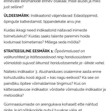
erinevate eesmärkide erinev osakaal: mille alusel ja miks
just selline?
ÜLDEESMÄRK:
Indikaatorid väljendavad: Edasiõppimist,
õpingute katkestamist, tippandekate arvu jne.
Kuidas ikkagi need indikaatorid näitavad inimeste
toimetulekut? Kuidas saaks talente paremini hoida
kodumaal toimetamas? Millega seda mõõta?
STRATEEGILINE EESMÄRK 1:
Õpivõimalused on
valikurohked ja kättesaadavad ning haridussüsteem
võimaldab sujuvat liikumist haridustasemete ja -liikide vahel.
Näiteks indikaator 3. Alushariduses osalemine aasta enne
kohustusliku kooli algust
–
kas nagu eelkool? Ka see on
paindliku õpitee võimaldamise tingimus? Kus on
kättesaadavuse indikaator, võrdsete võimaluste indikaator ja
metoodika?
Gümnaasiumiaste on arengukava kohaselt ette nähtud
riigile, kuid põhikoolide puhul tuuakse välja, et