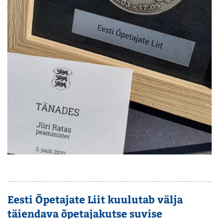
Eesti Õpetajate Liit kuulutab välja
täiendava õpetajakutse suvise