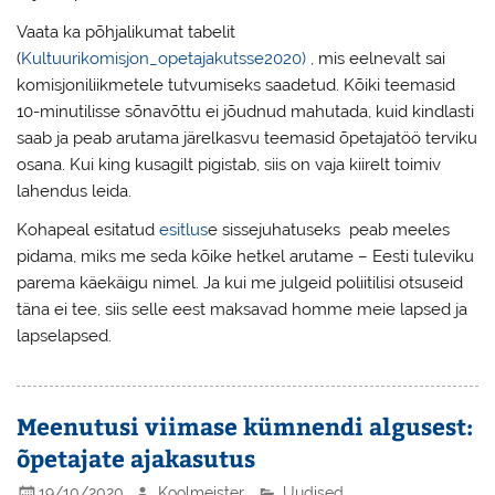
Vaata ka põhjalikumat tabelit
(
Kultuurikomisjon_opetajakutsse2020)
, mis eelnevalt sai
komisjoniliikmetele tutvumiseks saadetud. Kõiki teemasid
10-minutilisse sõnavõttu ei jõudnud mahutada, kuid kindlasti
saab ja peab arutama järelkasvu teemasid õpetajatöö terviku
osana. Kui king kusagilt pigistab, siis on vaja kiirelt toimiv
lahendus leida.
Kohapeal esitatud
esitlus
e sissejuhatuseks peab meeles
pidama, miks me seda kõike hetkel arutame – Eesti tuleviku
parema käekäigu nimel. Ja kui me julgeid poliitilisi otsuseid
täna ei tee, siis selle eest maksavad homme meie lapsed ja
lapselapsed.
Meenutusi viimase kümnendi algusest:
õpetajate ajakasutus
19/10/2020
Koolmeister
Uudised