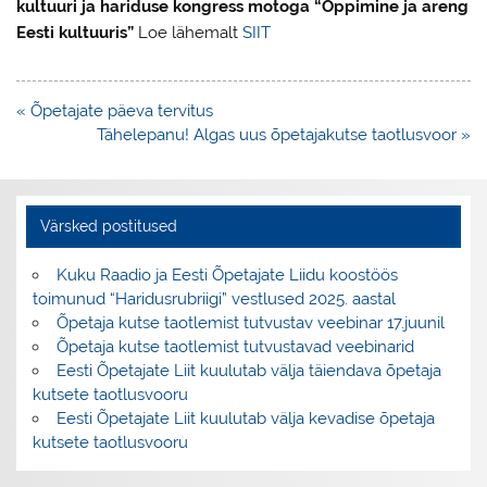
kultuuri ja hariduse kongress motoga “Õppimine ja areng
Eesti kultuuris”
Loe lähemalt
SIIT
Navigeerimine
« Õpetajate päeva tervitus
Tähelepanu! Algas uus õpetajakutse taotlusvoor »
Värsked postitused
Kuku Raadio ja Eesti Õpetajate Liidu koostöös
toimunud “Haridusrubriigi” vestlused 2025. aastal
Õpetaja kutse taotlemist tutvustav veebinar 17.juunil
Õpetaja kutse taotlemist tutvustavad veebinarid
Eesti Õpetajate Liit kuulutab välja täiendava õpetaja
kutsete taotlusvooru
Eesti Õpetajate Liit kuulutab välja kevadise õpetaja
kutsete taotlusvooru