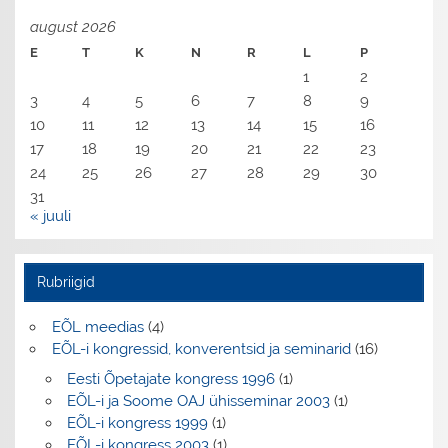
august 2026
E
T
K
N
R
L
P
1
2
3
4
5
6
7
8
9
10
11
12
13
14
15
16
17
18
19
20
21
22
23
24
25
26
27
28
29
30
31
« juuli
Rubriigid
EÕL meedias
(4)
EÕL-i kongressid, konverentsid ja seminarid
(16)
Eesti Õpetajate kongress 1996
(1)
EÕL-i ja Soome OAJ ühisseminar 2003
(1)
EÕL-i kongress 1999
(1)
EÕL-i kongress 2003
(1)