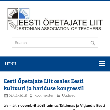
Skip
to
content
MENU
Eesti Õpetajate Liit osales Eesti
kultuuri ja hariduse kongressil
01/12/2018
Koolmeister
Uudised
23. – 25. novembril 2018 toimus Tallinnas ja Viljandis Eesti