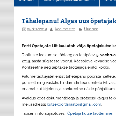
Tähelepanu! Algas uus õpetajak
05/01/2019
Koolmeister
Uudised
Eesti Õpetajate Liit kuulutab välja õpetajakutse 
Taotluste laekumise tähtaeg on teisipäev,
5. veebrua
2019. aasta sügisesse vooru). Käesoleva kevadise vo
Konkreetne aeg lepitakse taotlejaga eraldi kokku.
Palume taotlejatel erilist tähelepanu pöörata sellele
põhiselt ning vastaks hindamiskriteeriumitele (vt va
enamat kui kirjeldus ja konkreetne näide põhjalikum 
Avaldus koos dokumentidega ja protsessi käigus tek
meiliaadressil
kutsekoordinaator@gmail.com
.
Täpsem info alajaotuses:
Õpetaja kutse taotlemine
.