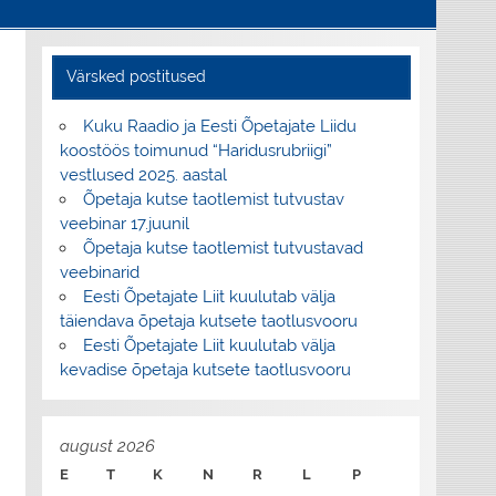
Värsked postitused
Kuku Raadio ja Eesti Õpetajate Liidu
koostöös toimunud “Haridusrubriigi”
vestlused 2025. aastal
Õpetaja kutse taotlemist tutvustav
veebinar 17.juunil
Õpetaja kutse taotlemist tutvustavad
veebinarid
Eesti Õpetajate Liit kuulutab välja
täiendava õpetaja kutsete taotlusvooru
Eesti Õpetajate Liit kuulutab välja
kevadise õpetaja kutsete taotlusvooru
august 2026
E
T
K
N
R
L
P