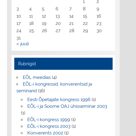
1
2
3
4
5
6
7
8
9
10
11
12
13
14
15
16
17
18
19
20
21
22
23
24
25
26
27
28
29
30
31
« juuli
Rubriigid
EÕL meedias
(4)
EÕL-i kongressid, konverentsid ja
seminarid
(16)
Eesti Õpetajate kongress 1996
(1)
EÕL-i ja Soome OAJ ühisseminar 2003
(1)
EÕL-i kongress 1999
(1)
EÕL-i kongress 2003
(1)
Konverents 2002
(1)