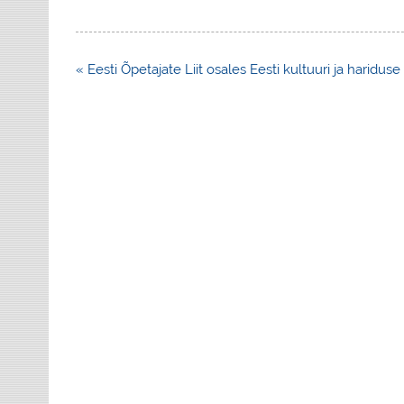
Navigeerimine
« Eesti Õpetajate Liit osales Eesti kultuuri ja hariduse