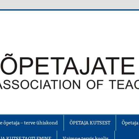
e õpetaja – terve ühiskond
ÕPETAJA KUTSEST
Õpetaja
JA KUTSE TAOTLEMINE
Vaimne tervis koolis