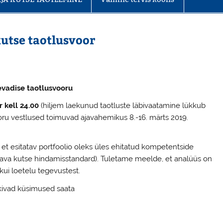
utse taotlusvoor
kevadise taotlusvooru
r kell 24.00
(hiljem laekunud taotluste läbivaatamine lükkub
oru vestlused toimuvad ajavahemikus 8.-16. märts 2019.
, et esitatav portfoolio oleks üles ehitatud kompetentside
stava kutse hindamisstandard). Tuletame meelde, et analüüs on
kui loetelu tegevustest.
kivad küsimused saata