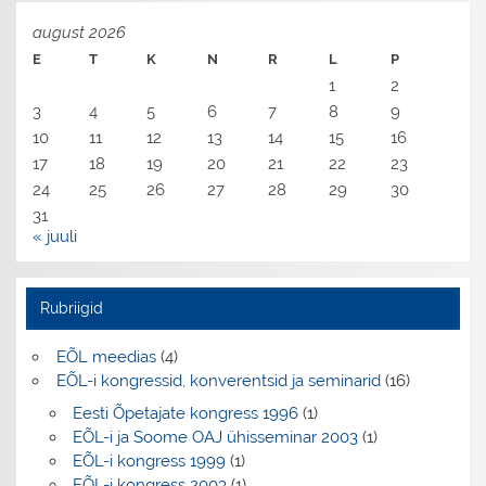
august 2026
E
T
K
N
R
L
P
1
2
3
4
5
6
7
8
9
10
11
12
13
14
15
16
17
18
19
20
21
22
23
24
25
26
27
28
29
30
31
« juuli
Rubriigid
EÕL meedias
(4)
EÕL-i kongressid, konverentsid ja seminarid
(16)
Eesti Õpetajate kongress 1996
(1)
EÕL-i ja Soome OAJ ühisseminar 2003
(1)
EÕL-i kongress 1999
(1)
EÕL-i kongress 2003
(1)