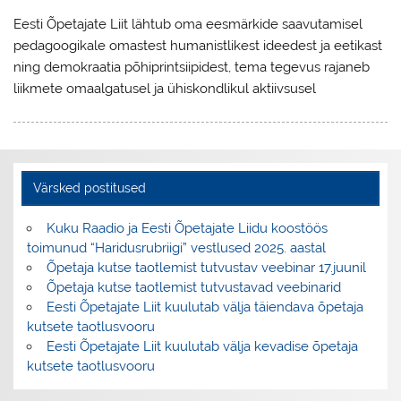
Eesti Õpetajate Liit lähtub oma eesmärkide saavutamisel
pedagoogikale omastest humanistlikest ideedest ja eetikast
ning demokraatia põhiprintsiipidest, tema tegevus rajaneb
liikmete omaalgatusel ja ühiskondlikul aktiivsusel
Värsked postitused
Kuku Raadio ja Eesti Õpetajate Liidu koostöös
toimunud “Haridusrubriigi” vestlused 2025. aastal
Õpetaja kutse taotlemist tutvustav veebinar 17.juunil
Õpetaja kutse taotlemist tutvustavad veebinarid
Eesti Õpetajate Liit kuulutab välja täiendava õpetaja
kutsete taotlusvooru
Eesti Õpetajate Liit kuulutab välja kevadise õpetaja
kutsete taotlusvooru