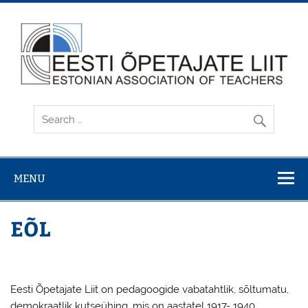
Skip
to
content
MENU
EÕL
Eesti Õpetajate Liit on pedagoogide vabatahtlik, sõltumatu,
demokraatlik kutseühing, mis on aastatel 1917- 1940