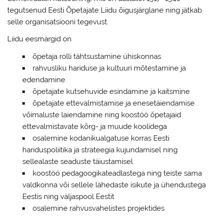
tegutsenud Eesti Õpetajate Liidu õigusjärglane ning jätkab
selle organisatsiooni tegevust.
Liidu eesmärgid on
õpetaja rolli tähtsustamine ühiskonnas
rahvusliku hariduse ja kultuuri mõtestamine ja
edendamine
õpetajate kutsehuvide esindamine ja kaitsmine
õpetajate ettevalmistamise ja enesetäiendamise
võimaluste laiendamine ning koostöö õpetajaid
ettevalmistavate kõrg- ja muude koolidega
osalemine kodanikualgatuse korras Eesti
hariduspoliitika ja strateegia kujundamisel ning
sellealaste seaduste täiustamisel
koostöö pedagoogikateadlastega ning teiste sama
valdkonna või sellele lähedaste isikute ja ühendustega
Eestis ning väljaspool Eestit
osalemine rahvusvahelistes projektides