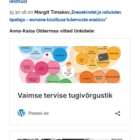
(
esitlus
)
15.30-16.00
Margit Timakov
„Enesekindel ja rahulolev
õpetaja – esmane küsitluse tulemuste analüüs“
Anna-Kaisa Oidermaa viited linkidele: