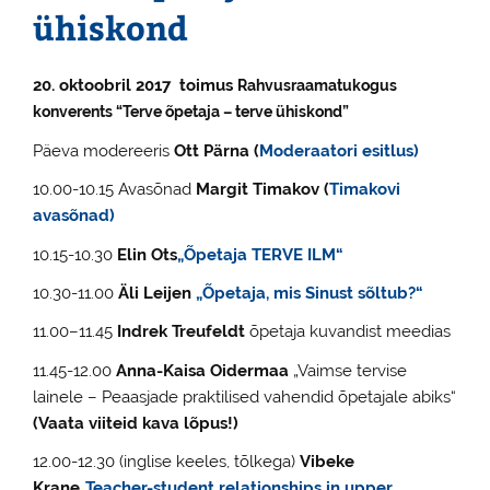
ühiskond
20. oktoobril 2017 toimus
Rahvusraamatukogus
konverents “Terve õpetaja – terve ühiskond”
Päeva modereeris
Ott Pärna (
Moderaatori esitlus)
10.00-10.15 Avasõnad
Margit Timakov (
Timakovi
avasõnad)
10.15-10.30
Elin Ots
„Õpetaja TERVE ILM“
10.30-11.00
Äli Leijen
„Õpetaja, mis Sinust sõltub?“
11.00–11.45
Indrek Treufeldt
õpetaja kuvandist meedias
11.45-12.00
Anna-Kaisa Oidermaa
„Vaimse tervise
lainele – Peaasjade praktilised vahendid õpetajale abiks“
(Vaata viiteid kava lõpus!)
12.00-12.30 (inglise keeles, tõlkega)
Vibeke
Krane
„Teacher-student relationships in upper