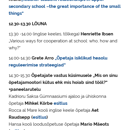
secondary school –the great importance of the small
things“
12.30-13.30 LÕUNA
13.30 -14.00 (inglise keeles, tõlkega)
Henriette Ibsen
„Various ways for cooperation at school: who, how and
why?“
14.00-14.30
Grete Arro
„Õpetaja isiklikud heaolu
reguleerimise strateegiad“
14.30-15.30
Õpetajate vastus küsimusele „Mis on sinu
õpetajamootori kütus ehk mis hoiab sind tööl?“
+paneelarutelu
Kadrioru Saksa Gümnaasiumi ajaloo ja ühiskonna
õpetaja
Mihkel Kõrbe
esitlus
Rocca al Mare kooli inglise keele õpetaja
Aet
Raudsepp (
esitlus
)
Hansa kooli loodusõpetuse õpetaja
Mario Mäeots