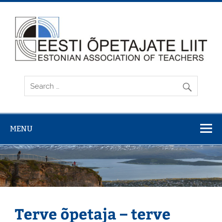
Skip
to
content
MENU
Terve õpetaja – terve