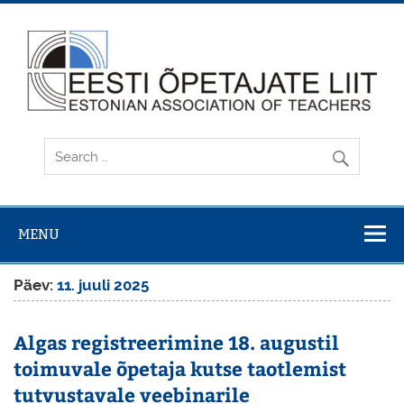
Skip
to
content
MENU
Päev:
11. juuli 2025
Algas registreerimine 18. augustil
toimuvale õpetaja kutse taotlemist
tutvustavale veebinarile