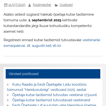
11/07/2025
Koolmeister
Uudised
Alates sellest sügisest hakkab õpetaja kutse taotlemine
toimuma uute,
1. septembrist 2025
kehtivate
kutsestandardite järgi (kuue kohustusliku kompetentsi
asemel neli),
Registreeri ennast kutse taotlemist tutvustavale
veebinarile
esmaspäeval, 18. augustil kell 16.00
Värsked postitused
Kuku Raadio ja Eesti Õpetajate Liidu koostöös
toimunud “Haridusrubriigi” vestlused 2025. aastal
Õpetaja kutse taotlemist tutvustav veebinar 17.juunil
Õpetaja kutse taotlemist tutvustavad veebinarid
Eesti Õpetajate Liit kuulutab välja täiendava õpetaja