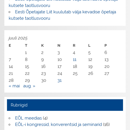
kutsete taotlusvooru
Eesti Õpetajate Liit kuulutab välja kevadise õpetaja
kutsete taotlusvooru
juuli 2025
E
T
K
N
R
L
P
1
2
3
4
5
6
7
8
9
10
11
12
13
14
15
16
17
18
19
20
21
22
23
24
25
26
27
28
29
30
31
« mai
aug. »
Rubriigid
EÕL meedias
(4)
EÕL-i kongressid, konverentsid ja seminarid
(16)