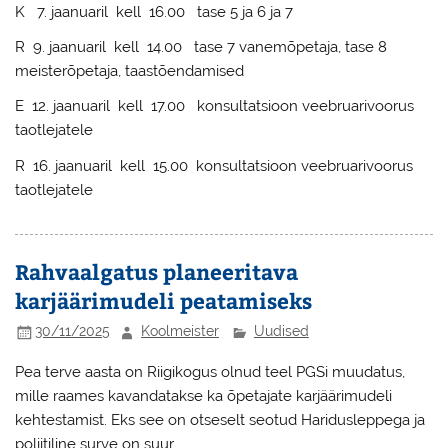
K 7. jaanuaril kell 16.00 tase 5 ja 6 ja 7
R 9. jaanuaril kell 14.00 tase 7 vanemõpetaja, tase 8
meisterõpetaja, taastõendamised
E 12. jaanuaril kell 17.00 konsultatsioon veebruarivoorus
taotlejatele
R 16. jaanuaril kell 15.00 konsultatsioon veebruarivoorus
taotlejatele
Rahvaalgatus planeeritava
karjäärimudeli peatamiseks
30/11/2025
Koolmeister
Uudised
Pea terve aasta on Riigikogus olnud teel PGSi muudatus,
mille raames kavandatakse ka õpetajate karjäärimudeli
kehtestamist. Eks see on otseselt seotud Haridusleppega ja
poliitiline surve on suur.