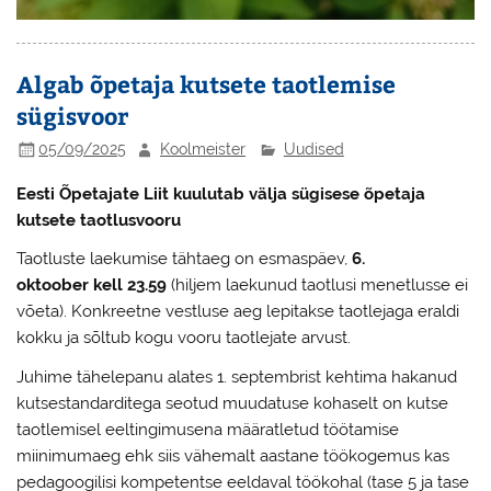
Algab õpetaja kutsete taotlemise
sügisvoor
05/09/2025
Koolmeister
Uudised
Eesti Õpetajate Liit kuulutab välja sügisese õpetaja
kutsete taotlusvooru
Taotluste laekumise tähtaeg on esmaspäev,
6.
oktoober kell 23.59
(hiljem laekunud taotlusi menetlusse ei
võeta). Konkreetne vestluse aeg lepitakse taotlejaga eraldi
kokku ja sõltub kogu vooru taotlejate arvust.
Juhime tähelepanu alates 1. septembrist kehtima hakanud
kutsestandarditega seotud muudatuse kohaselt on kutse
taotlemisel eeltingimusena määratletud töötamise
miinimumaeg ehk siis vähemalt aastane töökogemus kas
pedagoogilisi kompetentse eeldaval töökohal (tase 5 ja tase