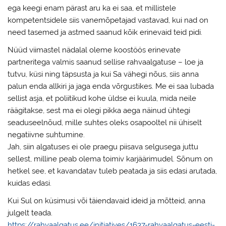
ega keegi enam pärast aru ka ei saa, et millistele
kompetentsidele siis vanemõpetajad vastavad, kui nad on
need tasemed ja astmed saanud kõik erinevaid teid pidi.
Nüüd viimastel nädalal oleme koostöös erinevate
partneritega valmis saanud sellise rahvaalgatuse – loe ja
tutvu, küsi ning täpsusta ja kui Sa vähegi nõus, siis anna
palun enda allkiri ja jaga enda võrgustikes. Me ei saa lubada
sellist asja, et poliitikud kohe üldse ei kuula, mida neile
räägitakse, sest ma ei olegi pikka aega näinud ühtegi
seaduseelnõud, mille suhtes oleks osapooltel nii ühiselt
negatiivne suhtumine.
Jah, siin algatuses ei ole praegu piisava selgusega juttu
sellest, milline peab olema toimiv karjäärimudel. Sõnum on
hetkel see, et kavandatav tuleb peatada ja siis edasi arutada,
kuidas edasi.
Kui Sul on küsimusi või täiendavaid ideid ja mõtteid, anna
julgelt teada.
https://rahvaalgatus.ee/initiatives/1637-rahvaalgatus-eesti-