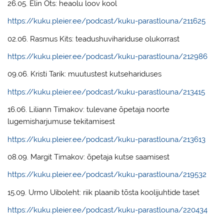
26.05. Elin Ots: heaolu loov kool
https://kuku.pleier.ee/podcast/kuku-parastlouna/211625
02.06. Rasmus Kits: teadushuvihariduse olukorrast
https://kuku.pleier.ee/podcast/kuku-parastlouna/212986
09.06. Kristi Tarik: muutustest kutsehariduses
https://kuku.pleier.ee/podcast/kuku-parastlouna/213415
16.06. Liliann Timakov: tulevane õpetaja noorte
lugemisharjumuse tekitamisest
https://kuku.pleier.ee/podcast/kuku-parastlouna/213613
08.09. Margit Timakov: õpetaja kutse saamisest
https://kuku.pleier.ee/podcast/kuku-parastlouna/219532
15.09. Urmo Uiboleht: riik plaanib tõsta koolijuhtide taset
https://kuku.pleier.ee/podcast/kuku-parastlouna/220434