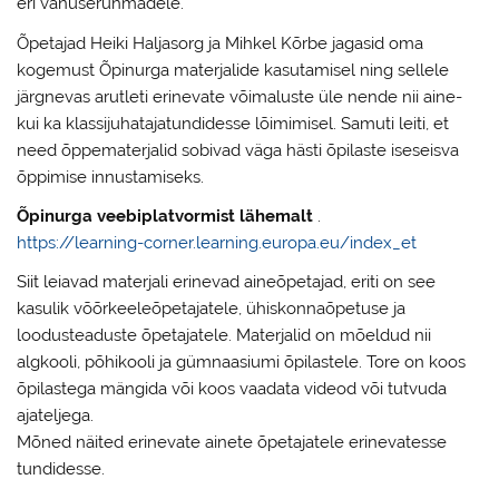
eri vanuserühmadele.
Õpetajad Heiki Haljasorg ja Mihkel Kõrbe jagasid oma
kogemust Õpinurga materjalide kasutamisel ning sellele
järgnevas arutleti erinevate võimaluste üle nende nii aine-
kui ka klassijuhatajatundidesse lõimimisel. Samuti leiti, et
need õppematerjalid sobivad väga hästi õpilaste iseseisva
õppimise innustamiseks.
Õpinurga veebiplatvormist lähemalt
.
https://learning-corner.learning.europa.eu/index_et
Siit leiavad materjali erinevad aineõpetajad, eriti on see
kasulik võõrkeeleõpetajatele, ühiskonnaõpetuse ja
loodusteaduste õpetajatele. Materjalid on mõeldud nii
algkooli, põhikooli ja gümnaasiumi õpilastele. Tore on koos
õpilastega mängida või koos vaadata videod või tutvuda
ajateljega.
Mõned näited erinevate ainete õpetajatele erinevatesse
tundidesse.