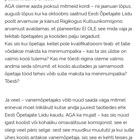
AGA oleme aasta jooksul mitmeid kordi – nii jaanuari lõpus,
augusti lõpus kui ka oktoobris saatnud Eesti Õpetajate Liidu
poolt arvamuse ja käinud Riigikogus Kultuurikomisjonis
arvamust avaldamas, et planeeritav EI OLE see mida vaja ja
tekitab õpetajates ja koolides palju segadust.
Kas siis kui õpetaja, kellel pole kvalifikatsiooni teab, et talle
võidakse maksta ka miinimumpalka – kas ta siis üldse on
valmis kooli tulema? Kas me tõesti riigina oleme valmis
andma seda sõnumit, et koolis alustades ja samamoodi
õpetaja tööd tehes võib sulle maksta ka miinimumpalka?
Tõesti?
Ja veel – vanemõpetajaks võib nüüd saada väga mitmel
erineval moel (riiklikult kutse andja juurest taotledes ehk
Eesti Õpetajate Liidu kaudu, AGA ka mujalt – kas siis nüüd
igast koolist või kohaliku omavalitsuse komisjonist, see ei
olegi veel päris selge, sest see muudkui muutub) ja kui sulle
ühes koolis antakse vanemõpetaja, siis see ei kehti teises ja