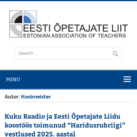
Skip
to
content
MENU
Autor:
Koolmeister
Kuku Raadio ja Eesti Õpetajate Liidu
koostöös toimunud “Haridusrubriigi”
vestlused 2025. aastal