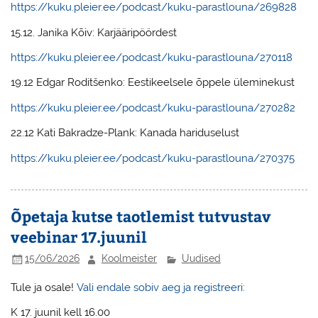
https://kuku.pleier.ee/podcast/kuku-parastlouna/269828
15.12. Janika Kõiv: Karjääripöördest
https://kuku.pleier.ee/podcast/kuku-parastlouna/270118
19.12 Edgar Roditšenko: Eestikeelsele õppele üleminekust
https://kuku.pleier.ee/podcast/kuku-parastlouna/270282
22.12 Kati Bakradze-Plank: Kanada hariduselust
https://kuku.pleier.ee/podcast/kuku-parastlouna/270375
Õpetaja kutse taotlemist tutvustav
veebinar 17.juunil
15/06/2026
Koolmeister
Uudised
Tule ja osale!
Vali endale sobiv aeg ja registreeri:
K 17. juunil kell 16.00