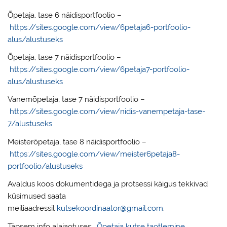
Õpetaja, tase 6 näidisportfoolio –
https://sites.google.com/view/6petaja6-portfoolio-
alus/alustuseks
Õpetaja, tase 7 näidisportfoolio –
https://sites.google.com/view/6petaja7-portfoolio-
alus/alustuseks
Vanemõpetaja, tase 7 näidisportfoolio –
https://sites.google.com/view/nidis-vanempetaja-tase-
7/alustuseks
Meisterõpetaja, tase 8 näidisportfoolio –
https://sites.google.com/view/meister6petaja8-
portfoolio/alustuseks
Avaldus koos dokumentidega ja protsessi käigus tekkivad
küsimused saata
meiliaadressil
kutsekoordinaator@gmail.com
.
Täpsem info alajaotuses:
Õpetaja kutse taotlemine