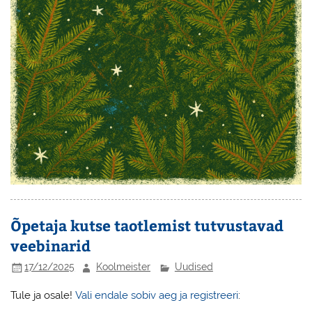
Õpetaja kutse taotlemist tutvustavad
veebinarid
17/12/2025
Koolmeister
Uudised
Tule ja osale!
Vali endale sobiv aeg ja registreeri
: