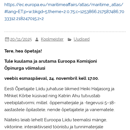
https://ec.europa.eu/maritimeaffairs/atlas/maritime_atlas/
#lang=ET;p=w;bkgd=5;theme=2:0.75;c=1253866.217587486,70
33312.218247015;z=2
20/11/2025
Koolmeister
Uudised
Tere, hea õpetaja!
Tule kuulama ja arutama Euroopa Komisjoni
Õpinurga võimalusi
veebis esmaspäeval, 24. novembril kell 17.00.
Eesti Õpetajate Liidu juhatuse liikmed Heiki Haljasorg ja
Mihkel Kõrbe küsivad ning Katriin Ahu tutvustab
veebiplatvormi, millel õppematerjale ja -tegevusi 5–18-
aastastele õpilastele, nende õpetajatele ja vanematele.
Näiteks leiab lehelt Euroopa Liidu teemalisi mänge,
viktoriine, interaktiivseid tööriistu ja tunnimaterjale