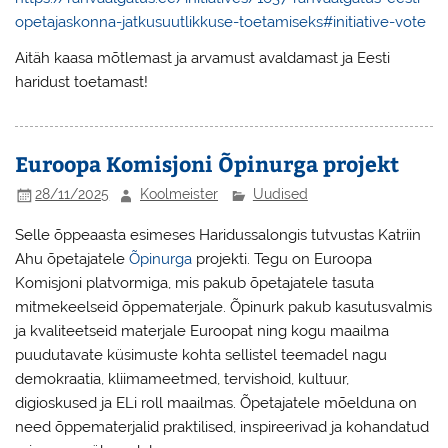
opetajaskonna-jatkusuutlikkuse-toetamiseks#initiative-vote
Aitäh kaasa mõtlemast ja arvamust avaldamast ja Eesti
haridust toetamast!
Euroopa Komisjoni Õpinurga projekt
28/11/2025
Koolmeister
Uudised
Selle õppeaasta esimeses Haridussalongis tutvustas Katriin
Ahu õpetajatele
Õpinurga
projekti. Tegu on Euroopa
Komisjoni platvormiga, mis pakub õpetajatele tasuta
mitmekeelseid õppematerjale. Õpinurk pakub kasutusvalmis
ja kvaliteetseid materjale Euroopat ning kogu maailma
puudutavate küsimuste kohta sellistel teemadel nagu
demokraatia, kliimameetmed, tervishoid, kultuur,
digioskused ja ELi roll maailmas. Õpetajatele mõelduna on
need õppematerjalid praktilised, inspireerivad ja kohandatud