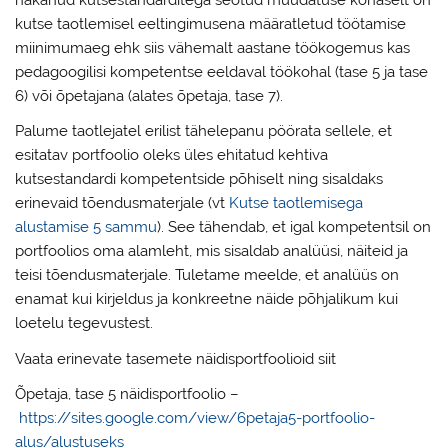
hakanud kutsestandarditega seotud muudatuse kohaselt on
kutse taotlemisel eeltingimusena määratletud töötamise
miinimumaeg ehk siis vähemalt aastane töökogemus kas
pedagoogilisi kompetentse eeldaval töökohal (tase 5 ja tase
6) või õpetajana (alates õpetaja, tase 7).
Palume taotlejatel erilist tähelepanu pöörata sellele, et
esitatav portfoolio oleks üles ehitatud kehtiva
kutsestandardi kompetentside põhiselt ning sisaldaks
erinevaid tõendusmaterjale (vt
Kutse taotlemisega
alustamise 5 sammu
). See tähendab, et igal kompetentsil on
portfoolios oma alamleht, mis sisaldab analüüsi, näiteid ja
teisi tõendusmaterjale. Tuletame meelde, et analüüs on
enamat kui kirjeldus ja konkreetne näide põhjalikum kui
loetelu tegevustest.
Vaata erinevate tasemete näidisportfoolioid siit
Õpetaja, tase 5 näidisportfoolio –
https://sites.google.com/view/6petaja5-portfoolio-
alus/alustuseks