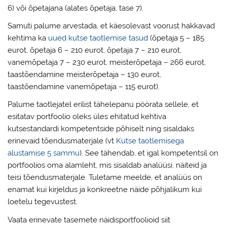
6) või õpetajana (alates õpetaja, tase 7).
Samuti palume arvestada, et käesolevast voorust hakkavad
kehtima ka
uued kutse taotlemise tasud
(õpetaja 5 – 185
eurot, õpetaja 6 – 210 eurot, õpetaja 7 – 210 eurot,
vanemõpetaja 7 – 230 eurot, meisterõpetaja – 266 eurot,
taastõendamine meisterõpetaja – 130 eurot,
taastõendamine vanemõpetaja – 115 eurot).
Palume taotlejatel erilist tähelepanu pöörata sellele, et
esitatav portfoolio oleks üles ehitatud kehtiva
kutsestandardi kompetentside põhiselt ning sisaldaks
erinevaid tõendusmaterjale (vt
Kutse taotlemisega
alustamise 5 sammu
). See tähendab, et igal kompetentsil on
portfoolios oma alamleht, mis sisaldab analüüsi, näiteid ja
teisi tõendusmaterjale. Tuletame meelde, et analüüs on
enamat kui kirjeldus ja konkreetne näide põhjalikum kui
loetelu tegevustest.
Vaata erinevate tasemete näidisportfoolioid siit