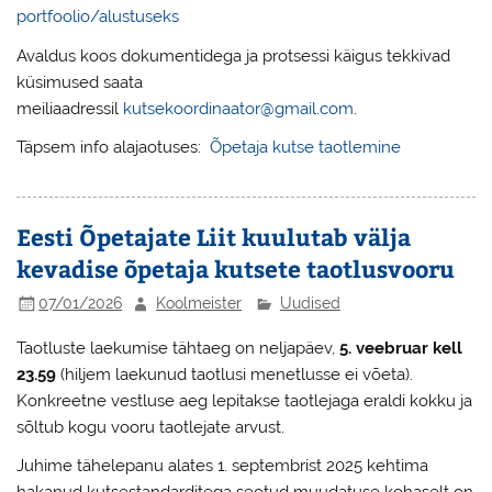
portfoolio/alustuseks
Avaldus koos dokumentidega ja protsessi käigus tekkivad
küsimused saata
meiliaadressil
kutsekoordinaator@gmail.com
.
Täpsem info alajaotuses:
Õpetaja kutse taotlemine
Eesti Õpetajate Liit kuulutab välja
kevadise õpetaja kutsete taotlusvooru
07/01/2026
Koolmeister
Uudised
Taotluste laekumise tähtaeg on neljapäev,
5. veebruar kell
23.59
(hiljem laekunud taotlusi menetlusse ei võeta).
Konkreetne vestluse aeg lepitakse taotlejaga eraldi kokku ja
sõltub kogu vooru taotlejate arvust.
Juhime tähelepanu alates 1. septembrist 2025 kehtima