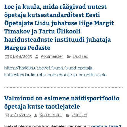
Loe ja kuula, mida räägivad uutest
õpetaja kutsestandarditest Eesti
Õpetajate Liidu juhatuse liige Margit
Timakov ja Tartu Ülikooli
haridusteaduste instituudi juhataja
Margus Pedaste
01/08/2025
Koolmeister
Uudised
https://haridus.ut.ee/et/uudis/uued-opetaja-
kutsestandardid-rohk-enesehoiule-ja-paindlikkusele
Valminud on esimene näidisportfoolio
õpetaja kutse taotlejatele
31/07/2025
Koolmeister
Uudised
Hetkel oleme oma kodulehele üles pannud
õpetaja, tase 7