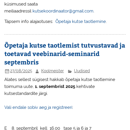
küsimused saata
meiliaadressil
kutsekoordinaator@gmail.com
.
Täpsem info alajaotuses:
Õpetaja kutse taotlemine
.
Õpetaja kutse taotlemist tutvustavad ja
toetavad veebinarid-seminarid
septembris
27/08/2025
Koolmeister
Uudised
Alates sellest sügisest hakkab õpetaja kutse taotlemine
toimuma uute,
1. septembrist 2025
kehtivate
kutsestandardite järgi.
Vali endale sobiv aeg ja registreeri
:
E 8. septembril kell 16.00 tase 5 ja 6 ja 7