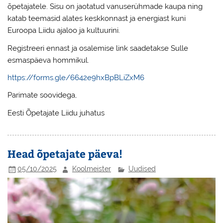
õpetajatele. Sisu on jaotatud vanuserühmade kaupa ning
katab teemasid alates keskkonnast ja energiast kuni
Euroopa Liidu ajaloo ja kultuurini.
Registreeri ennast ja osalemise link saadetakse Sulle
esmaspäeva hommikul.
https://forms.gle/6642e9hxBpBLiZxM6
Parimate soovidega,
Eesti Õpetajate Liidu juhatus
Head õpetajate päeva!
05/10/2025
Koolmeister
Uudised