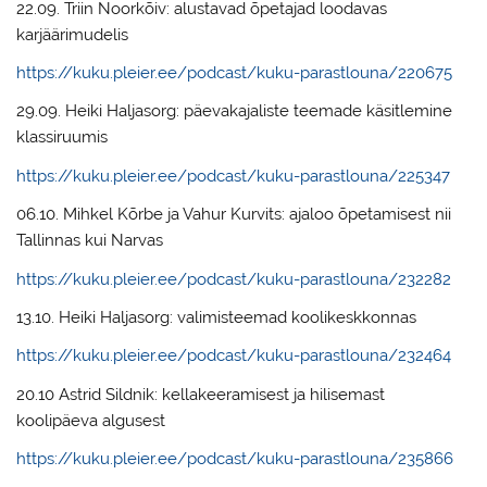
22.09. Triin Noorkõiv: alustavad õpetajad loodavas
karjäärimudelis
https://kuku.pleier.ee/podcast/kuku-parastlouna/220675
29.09. Heiki Haljasorg: päevakajaliste teemade käsitlemine
klassiruumis
https://kuku.pleier.ee/podcast/kuku-parastlouna/225347
06.10. Mihkel Kõrbe ja Vahur Kurvits: ajaloo õpetamisest nii
Tallinnas kui Narvas
https://kuku.pleier.ee/podcast/kuku-parastlouna/232282
13.10. Heiki Haljasorg: valimisteemad koolikeskkonnas
https://kuku.pleier.ee/podcast/kuku-parastlouna/232464
20.10 Astrid Sildnik: kellakeeramisest ja hilisemast
koolipäeva algusest
https://kuku.pleier.ee/podcast/kuku-parastlouna/235866