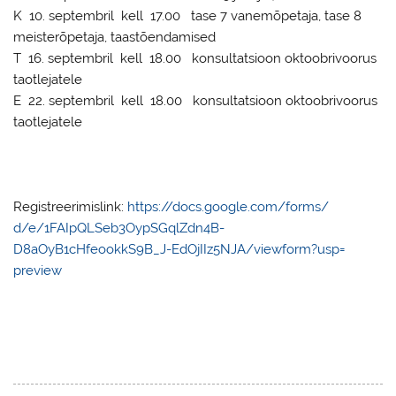
K 10. septembril kell 17.00 tase 7 vanemõpetaja, tase 8
meisterõpetaja, taastõendamised
T 16. septembril kell 18.00 konsultatsioon oktoobrivoorus
taotlejatele
E 22. septembril kell 18.00 konsultatsioon oktoobrivoorus
taotlejatele
Registreerimislink:
https://docs.google.com/forms/
d/e/1FAIpQLSeb3OypSGqlZdn4B-
D8aOyB1cHfeookkS9B_J-
EdOjIIz5NJA/viewform?usp=
preview