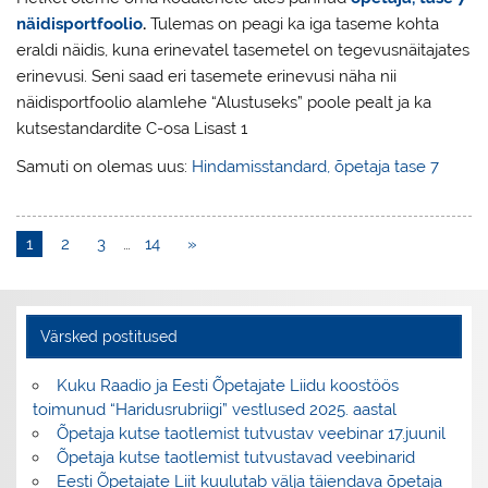
näidisportfoolio
.
Tulemas on peagi ka iga taseme kohta
eraldi näidis, kuna erinevatel tasemetel on tegevusnäitajates
erinevusi. Seni saad eri tasemete erinevusi näha nii
näidisportfoolio alamlehe “Alustuseks” poole pealt ja ka
kutsestandardite C-osa Lisast 1
Samuti on olemas uus:
Hindamisstandard, õpetaja tase 7
1
2
3
…
14
»
Värsked postitused
Kuku Raadio ja Eesti Õpetajate Liidu koostöös
toimunud “Haridusrubriigi” vestlused 2025. aastal
Õpetaja kutse taotlemist tutvustav veebinar 17.juunil
Õpetaja kutse taotlemist tutvustavad veebinarid
Eesti Õpetajate Liit kuulutab välja täiendava õpetaja