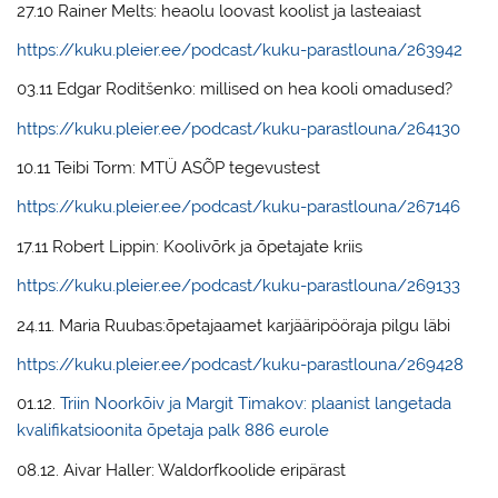
27.10 Rainer Melts: heaolu loovast koolist ja lasteaiast
https://kuku.pleier.ee/podcast/kuku-parastlouna/263942
03.11 Edgar Roditšenko: millised on hea kooli omadused?
https://kuku.pleier.ee/podcast/kuku-parastlouna/264130
10.11 Teibi Torm: MTÜ ASÕP tegevustest
https://kuku.pleier.ee/podcast/kuku-parastlouna/267146
17.11 Robert Lippin: Koolivõrk ja õpetajate kriis
https://kuku.pleier.ee/podcast/kuku-parastlouna/269133
24.11. Maria Ruubas:õpetajaamet karjääripööraja pilgu läbi
https://kuku.pleier.ee/podcast/kuku-parastlouna/269428
01.12.
Triin Noorkõiv ja Margit Timakov: plaanist langetada
kvalifikatsioonita õpetaja palk 886 eurole
08.12. Aivar Haller: Waldorfkoolide eripärast