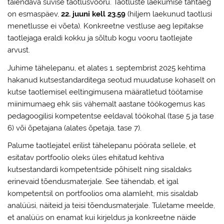
täiendava suvise taotlusvooru. Taotluste laekumise tähtaeg
on esmaspäev,
22. juuni kell 23.59
(hiljem laekunud taotlusi
menetlusse ei võeta). Konkreetne vestluse aeg lepitakse
taotlejaga eraldi kokku ja sõltub kogu vooru taotlejate
arvust.
Juhime tähelepanu, et alates 1. septembrist 2025 kehtima
hakanud kutsestandarditega seotud muudatuse kohaselt on
kutse taotlemisel eeltingimusena määratletud töötamise
miinimumaeg ehk siis vähemalt aastane töökogemus kas
pedagoogilisi kompetentse eeldaval töökohal (tase 5 ja tase
6) või õpetajana (alates õpetaja, tase 7).
Palume taotlejatel erilist tähelepanu pöörata sellele, et
esitatav portfoolio oleks üles ehitatud kehtiva
kutsestandardi kompetentside põhiselt ning sisaldaks
erinevaid tõendusmaterjale. See tähendab, et igal
kompetentsil on portfoolios oma alamleht, mis sisaldab
analüüsi, näiteid ja teisi tõendusmaterjale. Tuletame meelde,
et analüüs on enamat kui kirjeldus ja konkreetne näide