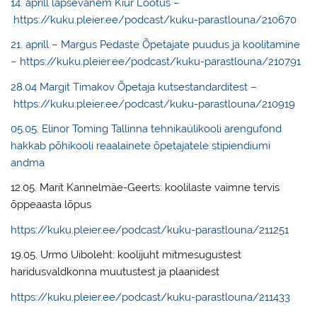
14. aprill lapsevanem Kiur Lootus –
https://kuku.pleier.ee/podcast/kuku-parastlouna/210670
21. aprill – Margus Pedaste Õpetajate puudus ja koolitamine
– https://kuku.pleier.ee/podcast/kuku-parastlouna/210791
28.04 Margit Timakov Õpetaja kutsestandarditest –
https://kuku.pleier.ee/podcast/kuku-parastlouna/210919
05.05. Elinor Toming Tallinna tehnikaülikooli arengufond
hakkab põhikooli reaalainete õpetajatele stipiendiumi
andma
12.05. Marit Kannelmäe-Geerts: koolilaste vaimne tervis
õppeaasta lõpus
https://kuku.pleier.ee/podcast/kuku-parastlouna/211251
19.05. Urmo Uiboleht: koolijuht mitmesugustest
haridusvaldkonna muutustest ja plaanidest
https://kuku.pleier.ee/podcast/kuku-parastlouna/211433