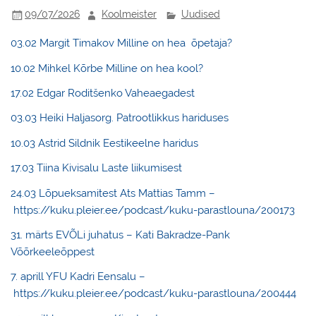
09/07/2026
Koolmeister
Uudised
03.02 Margit Timakov Milline on hea õpetaja?
10.02 Mihkel Kõrbe Milline on hea kool?
17.02 Edgar Roditšenko Vaheaegadest
03.03 Heiki Haljasorg. Patrootlikkus hariduses
10.03 Astrid Sildnik Eestikeelne haridus
17.03 Tiina Kivisalu Laste liikumisest
24.03 Lõpueksamitest Ats Mattias Tamm –
https://kuku.pleier.ee/podcast/kuku-parastlouna/200173
31. märts EVÕLi juhatus – Kati Bakradze-Pank
Võõrkeeleõppest
7. aprill YFU Kadri Eensalu –
https://kuku.pleier.ee/podcast/kuku-parastlouna/200444