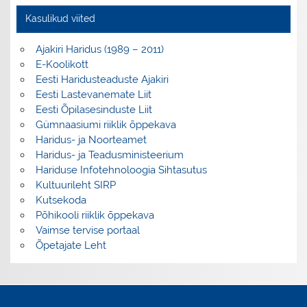
Kasulikud viited
Ajakiri Haridus (1989 – 2011)
E-Koolikott
Eesti Haridusteaduste Ajakiri
Eesti Lastevanemate Liit
Eesti Õpilasesinduste Liit
Gümnaasiumi riiklik õppekava
Haridus- ja Noorteamet
Haridus- ja Teadusministeerium
Hariduse Infotehnoloogia Sihtasutus
Kultuurileht SIRP
Kutsekoda
Põhikooli riiklik õppekava
Vaimse tervise portaal
Õpetajate Leht