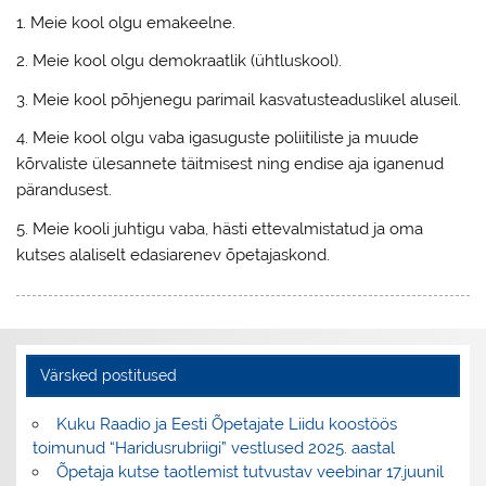
1. Meie kool olgu emakeelne.
2. Meie kool olgu demokraatlik (ühtluskool).
3. Meie kool põhjenegu parimail kasvatusteaduslikel aluseil.
4. Meie kool olgu vaba igasuguste poliitiliste ja muude
kõrvaliste ülesannete täitmisest ning endise aja iganenud
pärandusest.
5. Meie kooli juhtigu vaba, hästi ettevalmistatud ja oma
kutses alaliselt edasiarenev õpetajaskond.
Värsked postitused
Kuku Raadio ja Eesti Õpetajate Liidu koostöös
toimunud “Haridusrubriigi” vestlused 2025. aastal
Õpetaja kutse taotlemist tutvustav veebinar 17.juunil