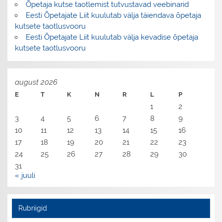
Õpetaja kutse taotlemist tutvustavad veebinarid
Eesti Õpetajate Liit kuulutab välja täiendava õpetaja
kutsete taotlusvooru
Eesti Õpetajate Liit kuulutab välja kevadise õpetaja
kutsete taotlusvooru
august 2026
E
T
K
N
R
L
P
1
2
3
4
5
6
7
8
9
10
11
12
13
14
15
16
17
18
19
20
21
22
23
24
25
26
27
28
29
30
31
« juuli
Rubriigid