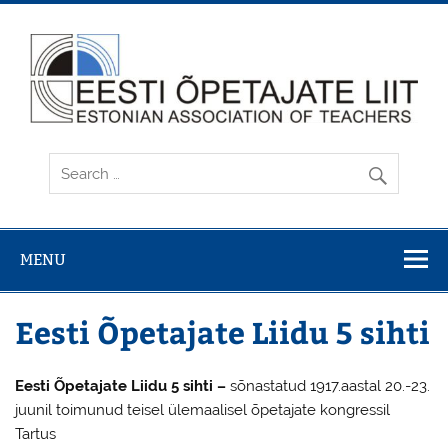
Skip
to
content
MENU
Eesti Õpetajate Liidu 5 sihti
Eesti Õpetajate Liidu 5 sihti –
sõnastatud 1917.aastal 20.-23.
juunil toimunud teisel ülemaalisel õpetajate kongressil
Tartus