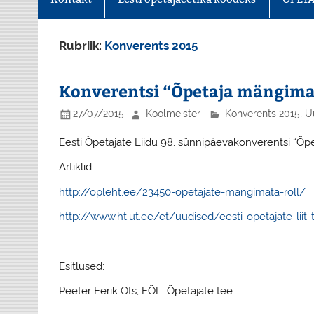
Rubriik:
Konverents 2015
Konverentsi “Õpetaja mängimata
27/07/2015
Koolmeister
Konverents 2015
,
U
Eesti Õpetajate Liidu 98. sünnipäevakonverentsi “Õpe
Artiklid:
http://opleht.ee/23450-opetajate-mangimata-roll/
http://www.ht.ut.ee/et/uudised/eesti-opetajate-liit
Esitlused:
Peeter Eerik Ots, EÕL: Õpetajate tee