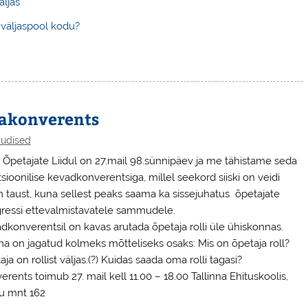
äljas
 väljaspool kodu?
vakonverents
udised
i Õpetajate Liidul on 27.mail 98.sünnipäev ja me tähistame seda
tsioonilise kevadkonverentsiga, millel seekord siiski on veidi
m taust, kuna sellest peaks saama ka sissejuhatus õpetajate
ressi ettevalmistavatele sammudele.
dkonverentsil on kavas arutada õpetaja rolli üle ühiskonnas.
a on jagatud kolmeks mõtteliseks osaks: Mis on õpetaja roll?
ja on rollist väljas.(?) Kuidas saada oma rolli tagasi?
rents toimub 27. mail kell 11.00 – 18.00 Tallinna Ehituskoolis,
u mnt 162