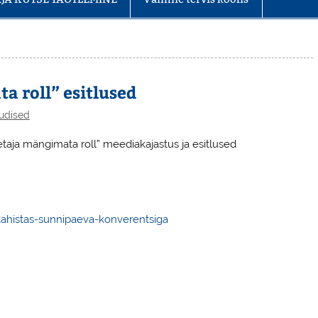
 roll” esitlused
udised
taja mängimata roll” meediakajastus ja esitlused
-tahistas-sunnipaeva-konverentsiga