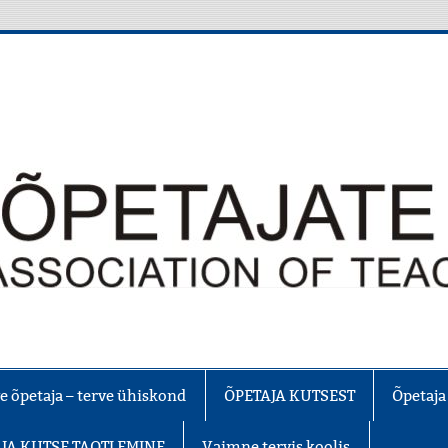
e õpetaja – terve ühiskond
ÕPETAJA KUTSEST
Õpetaja
JA KUTSE TAOTLEMINE
Vaimne tervis koolis