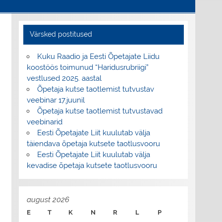
Värsked postitused
Kuku Raadio ja Eesti Õpetajate Liidu
koostöös toimunud “Haridusrubriigi”
vestlused 2025. aastal
Õpetaja kutse taotlemist tutvustav
veebinar 17.juunil
Õpetaja kutse taotlemist tutvustavad
veebinarid
Eesti Õpetajate Liit kuulutab välja
täiendava õpetaja kutsete taotlusvooru
Eesti Õpetajate Liit kuulutab välja
kevadise õpetaja kutsete taotlusvooru
august 2026
E
T
K
N
R
L
P