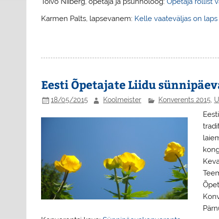
Toivo Niiberg, õpetaja ja psühholoog:
Õpetaja rollist v
Karmen Palts, lapsevanem:
Kelle vaateväljas on laps
Eesti Õpetajate Liidu sünnipäe
18/05/2015
Koolmeister
Konverents 2015
,
U
Eest
tradi
laie
kong
Keva
Teem
Õpeta
Konve
Pärn