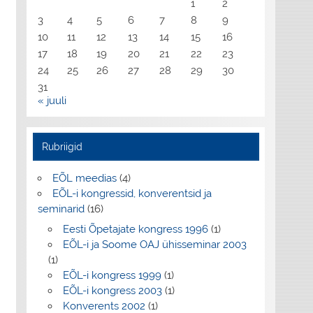
1
2
3
4
5
6
7
8
9
10
11
12
13
14
15
16
17
18
19
20
21
22
23
24
25
26
27
28
29
30
31
« juuli
Rubriigid
EÕL meedias
(4)
EÕL-i kongressid, konverentsid ja
seminarid
(16)
Eesti Õpetajate kongress 1996
(1)
EÕL-i ja Soome OAJ ühisseminar 2003
(1)
EÕL-i kongress 1999
(1)
EÕL-i kongress 2003
(1)
Konverents 2002
(1)