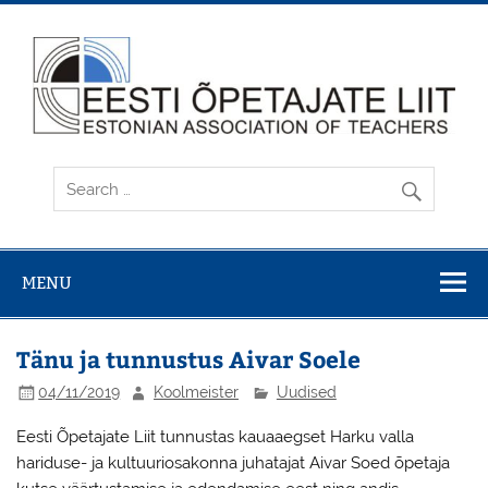
Skip
to
content
MENU
Tänu ja tunnustus Aivar Soele
04/11/2019
Koolmeister
Uudised
Eesti Õpetajate Liit tunnustas kauaaegset Harku valla
hariduse- ja kultuuriosakonna juhatajat Aivar Soed õpetaja