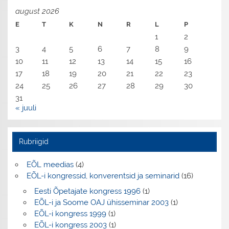
august 2026
E
T
K
N
R
L
P
1
2
3
4
5
6
7
8
9
10
11
12
13
14
15
16
17
18
19
20
21
22
23
24
25
26
27
28
29
30
31
« juuli
Rubriigid
EÕL meedias
(4)
EÕL-i kongressid, konverentsid ja seminarid
(16)
Eesti Õpetajate kongress 1996
(1)
EÕL-i ja Soome OAJ ühisseminar 2003
(1)
EÕL-i kongress 1999
(1)
EÕL-i kongress 2003
(1)