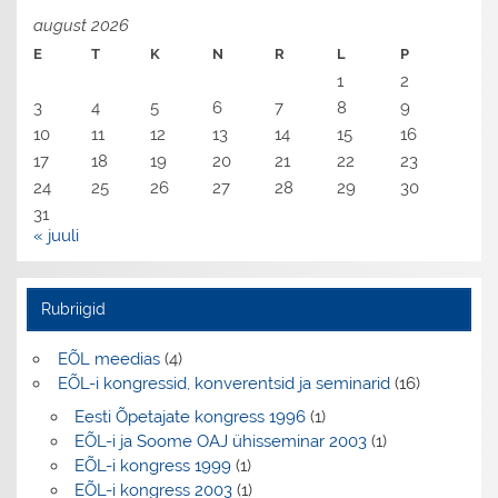
august 2026
E
T
K
N
R
L
P
1
2
3
4
5
6
7
8
9
10
11
12
13
14
15
16
17
18
19
20
21
22
23
24
25
26
27
28
29
30
31
« juuli
Rubriigid
EÕL meedias
(4)
EÕL-i kongressid, konverentsid ja seminarid
(16)
Eesti Õpetajate kongress 1996
(1)
EÕL-i ja Soome OAJ ühisseminar 2003
(1)
EÕL-i kongress 1999
(1)
EÕL-i kongress 2003
(1)