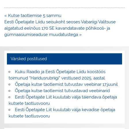
Navigeerimine
« Kutse taotlemise 5 sammu
Eesti Õpetajate Liidu seisukoht seoses Vabariigi Valitsuse
algatatud eelnõus 170 SE kavandatavate põhikooli- ja
gümnaasiumiseaduse muudatustega »
Värsked postitused
Kuku Raadio ja Eesti Õpetajate Liidu koostöös
toimunud “Haridusrubriigi” vestlused 2025. aastal
Õpetaja kutse taotlemist tutvustav veebinar 17.juunil
Õpetaja kutse taotlemist tutvustavad veebinarid
Eesti Õpetajate Liit kuulutab välja täiendava õpetaja
kutsete taotlusvooru
Eesti Õpetajate Liit kuulutab välja kevadise õpetaja
kutsete taotlusvooru