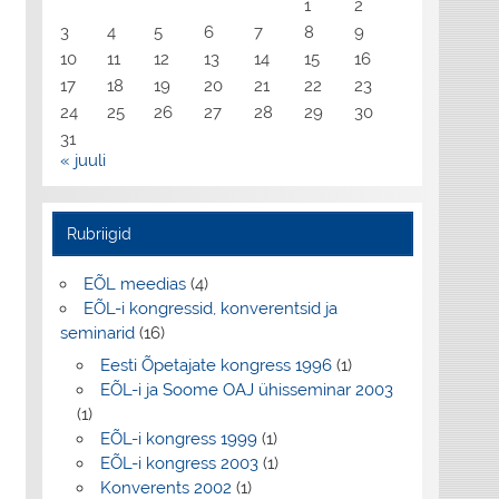
1
2
3
4
5
6
7
8
9
10
11
12
13
14
15
16
17
18
19
20
21
22
23
24
25
26
27
28
29
30
31
« juuli
Rubriigid
EÕL meedias
(4)
EÕL-i kongressid, konverentsid ja
seminarid
(16)
Eesti Õpetajate kongress 1996
(1)
EÕL-i ja Soome OAJ ühisseminar 2003
(1)
EÕL-i kongress 1999
(1)
EÕL-i kongress 2003
(1)
Konverents 2002
(1)