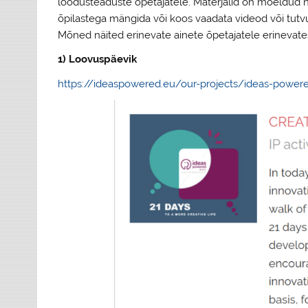
loodusteaduste õpetajatele. Materjalid on mõeldud ni
õpilastega mängida või koos vaadata videod või tutvu
Mõned näited erinevate ainete õpetajatele erinevate
1) Loovuspäevik
https://ideaspowered.eu/our-projects/ideas-powere