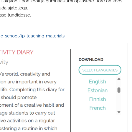
i algkooli, põhikooli ja gümnaasiumi õpilastele. Tore on koos
da ajateljega.
sse tundidesse.
d-school/ip-teaching-materials