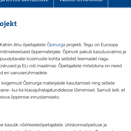
ojekt
Katriin Ahu õpetajatele
Õpinurga
projekti. Tegu on Euroopa
a mitmekeelseid õppematerjale. Õpinurk pakub kasutusvalmis ja
 puudutavate küsimuste kohta sellistel teemadel nagu
gioskused ja ELi roll maailmas. Õpetajatele mõelduna on need
tud eri vanuserühmadele.
a kogemust Õpinurga materjalide kasutamisel ning sellele
ine- kui ka klassijuhatajatundidesse lõimimisel. Samuti leiti, et
seisva õppimise innustamiseks.
n see kasulik võõrkeeleõpetajatele, ühiskonnaõpetuse ja