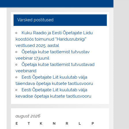
Värsked postitused
Kuku Raadio ja Eesti Õpetajate Liidu
koostöös toimunud “Haridusrubriigi”
vestlused 2025. aastal
Õpetaja kutse taotlemist tutvustav
veebinar 17.juunil
Õpetaja kutse taotlemist tutvustavad
veebinarid
Eesti Õpetajate Liit kuulutab välja
täiendava õpetaja kutsete taotlusvooru
Eesti Õpetajate Liit kuulutab välja
kevadise õpetaja kutsete taotlusvooru
august 2026
E
T
K
N
R
L
P