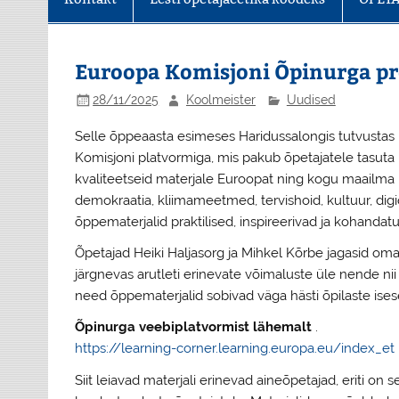
Euroopa Komisjoni Õpinurga pr
28/11/2025
Koolmeister
Uudised
Selle õppeaasta esimeses Haridussalongis tutvustas 
Komisjoni platvormiga, mis pakub õpetajatele tasut
kvaliteetseid materjale Euroopat ning kogu maailma
demokraatia, kliimameetmed, tervishoid, kultuur, di
õppematerjalid praktilised, inspireerivad ja kohanda
Õpetajad Heiki Haljasorg ja Mihkel Kõrbe jagasid om
järgnevas arutleti erinevate võimaluste üle nende nii a
need õppematerjalid sobivad väga hästi õpilaste ise
Õpinurga veebiplatvormist lähemalt
.
https://learning-corner.learning.europa.eu/index_et
Siit leiavad materjali erinevad aineõpetajad, eriti o