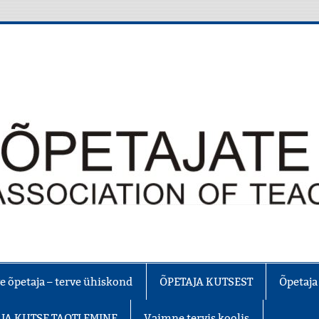
e õpetaja – terve ühiskond
ÕPETAJA KUTSEST
Õpetaja
JA KUTSE TAOTLEMINE
Vaimne tervis koolis