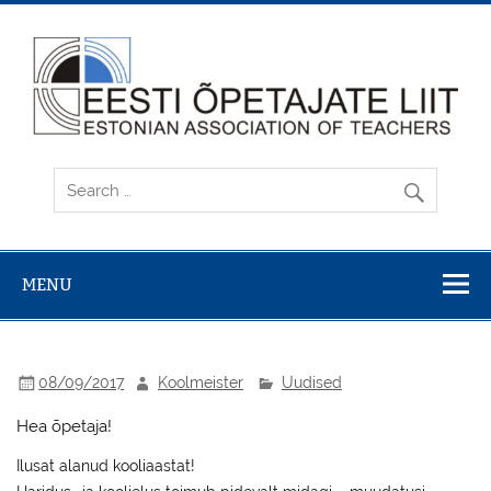
Skip
to
content
MENU
08/09/2017
Koolmeister
Uudised
Hea õpetaja!
Ilusat alanud kooliaastat!