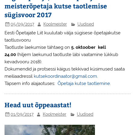
meisterõpetaja kutse taotlemise
sügisvoor 2017
05/09/2017
Koolmeister
Uudised
Eesti Õpetajate Liit kuulutab välja sügisese õpetajakutse
taotlusvooru
Taotluste laekumise tähtaeg on
5. oktoober kell
24.00
(hiljem laekunud taotluste läbi vaatamine lükkub
kevadvooru 2018).
Dokumendid ja protsessi käigus tekkivad küsimused saata
meiliaadressil
kutsekoordinaator@
gmail.com
.
Täpsem info alajaotuses:
Õpetaja kutse taotlemine
.
Head uut õppeaastat!
01/09/2017
Koolmeister
Uudised