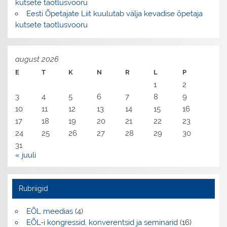
kutsete taotlusvooru
Eesti Õpetajate Liit kuulutab välja kevadise õpetaja
kutsete taotlusvooru
august 2026
E
T
K
N
R
L
P
1
2
3
4
5
6
7
8
9
10
11
12
13
14
15
16
17
18
19
20
21
22
23
24
25
26
27
28
29
30
31
« juuli
Rubriigid
EÕL meedias
(4)
EÕL-i kongressid, konverentsid ja seminarid
(16)