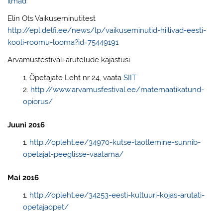
ilmad
Elin Ots Vaikuseminutitest
http://epl.delfi.ee/news/lp/vaikuseminutid-hiilivad-eesti-
kooli-roomu-looma?id=75449191
Arvamusfestivali arutelude kajastusi
Õpetajate Leht nr 24, vaata
SIIT
http://www.arvamusfestival.ee/matemaatikatund-
opiorus/
Juuni 2016
http://opleht.ee/34970-kutse-taotlemine-sunnib-
opetajat-peeglisse-vaatama/
Mai 2016
http://opleht.ee/34253-eesti-kultuuri-kojas-arutati-
opetajaopet/