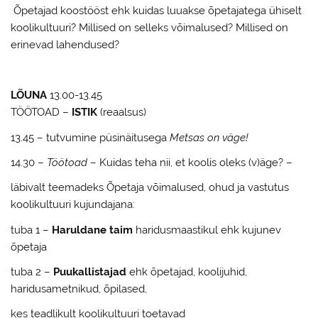
Õpetajad koostööst ehk kuidas luuakse õpetajatega ühiselt
koolikultuuri? Millised on selleks võimalused? Millised on
erinevad lahendused?
LÕUNA
13.00-13.45
TÖÖTOAD –
ISTIK
(reaalsus)
13.45 – tutvumine püsinäitusega
Metsas on väge!
14.30 –
Töötoad
– Kuidas teha nii, et koolis oleks (v)äge? –
läbivalt teemadeks Õpetaja võimalused, ohud ja vastutus
koolikultuuri kujundajana:
tuba 1 –
Haruldane taim
haridusmaastikul ehk kujunev
õpetaja
tuba 2 –
Puukallistajad
ehk õpetajad, koolijuhid,
haridusametnikud, õpilased,
kes teadlikult koolikultuuri toetavad