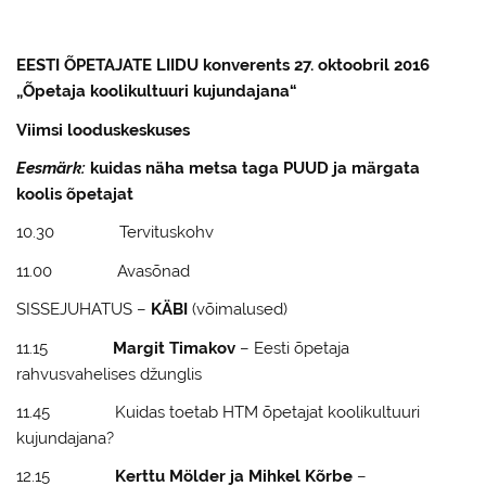
EESTI ÕPETAJATE LIIDU konverents 27. oktoobril 2016
„Õpetaja koolikultuuri kujundajana“
Viimsi looduskeskuses
Eesmärk:
kuidas näha metsa taga PUUD ja märgata
koolis õpetajat
10.30 Tervituskohv
11.00 Avasõnad
SISSEJUHATUS –
KÄBI
(võimalused)
11.15
Margit Timakov
– Eesti õpetaja
rahvusvahelises džunglis
11.45 Kuidas toetab HTM õpetajat koolikultuuri
kujundajana?
12.15
Kerttu Mölder ja Mihkel Kõrbe
–