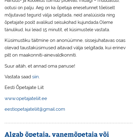
Haridus- ja koolielus toimub pidevalt midagi – muudatusi,
ootusi on palju. Aeg on ka õpetaja enesetunnet tõeliselt
mõjutavad tegurid välja selgitada, neid analüüsida ning
õpetajate poolt avalikud seisukohad kujundada.Oleme
tänulikud, kui leiad 15 minutit, et küsimustele vastata.
Küsimustiku täitmine on anonüümne, sissejuhatavas osas
olevad taustaküsimused aitavad välja selgitada, kui erinev
pilt on maakonniti-ainevaldkonniti.
Suur aitäh, et annad oma panuse!
Vastata saad
siin
.
Eesti Õpetajate Liit
www.opetajateliit.ee
eestiopetajateliit@gmail.com
Algab õpetaja, vanemõpetaja või