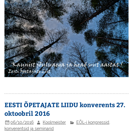
EESTI ÕPETAJATE LIIDU konverents 27.
oktoobril 2016
06/10/2016
Koolmeister
EÕL-i kongressid,
konverentsid ja seminarid