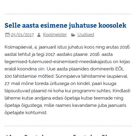
Selle aasta esimene juhatuse koosolek
05/01/2017
Koolmeister
Uudised
Kolmapäeval, 4. jaanuaril istus juhatus koos ning arutas 2016.
aastal tehtut ja tegi 2017. aastaks plaane. 2016. aasta
tegemised-tulemused-esinemised-meediakajastus on kirjas
eraldi koondina
siin
. Uue aasta plaanides domineerib EÕL
100 tähistamise mõtted. Sünnipäeva tähistamine laupäeval,
27. mail mõne toreda üritusega on kindel, paari kuuga
täpsustuvad plaanid nii koha kui programmi suhtes. Kindlasti
läheme kutse andjana edasi õpetaja kutse teemade ning
õpetaja õigustega, mille raames kavandame juba jaanuaris
õpetajate kohtumist.