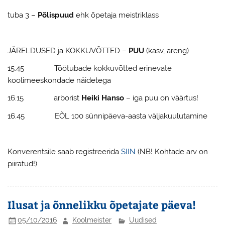
tuba 3 –
Põlispuud
ehk õpetaja meistriklass
JÄRELDUSED ja KOKKUVÕTTED –
PUU
(kasv, areng)
15.45
Töötubade kokkuvõtted erinevate
koolimeeskondade näidetega
16.15 arborist
Heiki Hanso
– iga puu on väärtus!
16.45 EÕL 100 sünnipäeva-aasta väljakuulutamine
Konverentsile saab registreerida
SIIN
(NB! Kohtade arv on
piiratud!)
Ilusat ja õnnelikku õpetajate päeva!
05/10/2016
Koolmeister
Uudised