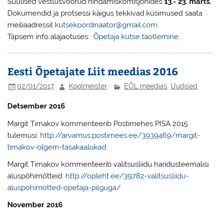
Suulised vestlusvoorud hindamiskomisjonides
13.- 23. märts.
Dokumendid ja protsessi käigus tekkivad küsimused saata
meiliaadressil
kutsekoordinaator@
gmail.com
.
Täpsem info alajaotuses:
Õpetaja kutse taotlemine
.
Eesti Õpetajate Liit meedias 2016
02/01/2017
Koolmeister
EÕL meedias
,
Uudised
Detsember 2016
Margit Timakov kommenteerib Postimehes PISA 2015
tulemusi:
http://arvamus.postimees.ee/3939469/margit-
timakov-olgem-tasakaalukad
Margit Timakov kommenteerib valitsusliidu haridusteemalisi
aluspõhimõtteid:
http://opleht.ee/39782-valitsusliidu-
aluspohimotted-opetaja-pilguga/
November 2016