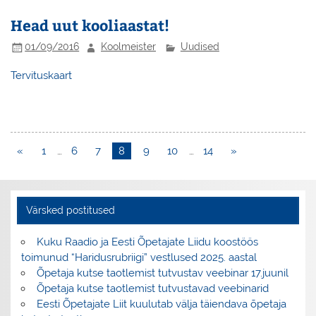
Head uut kooliaastat!
01/09/2016
Koolmeister
Uudised
Tervituskaart
«
1
…
6
7
8
9
10
…
14
»
Värsked postitused
Kuku Raadio ja Eesti Õpetajate Liidu koostöös
toimunud “Haridusrubriigi” vestlused 2025. aastal
Õpetaja kutse taotlemist tutvustav veebinar 17.juunil
Õpetaja kutse taotlemist tutvustavad veebinarid
Eesti Õpetajate Liit kuulutab välja täiendava õpetaja