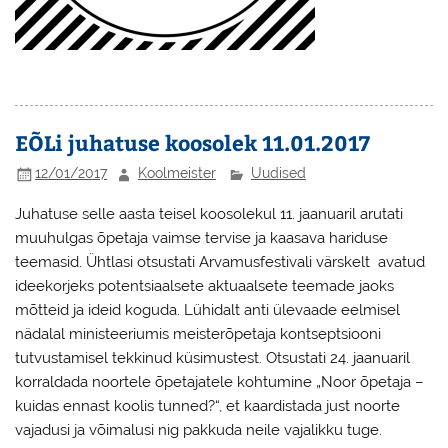
EÕLi juhatuse koosolek 11.01.2017
12/01/2017
Koolmeister
Uudised
Juhatuse selle aasta teisel koosolekul 11. jaanuaril arutati
muuhulgas õpetaja vaimse tervise ja kaasava hariduse
teemasid. Ühtlasi otsustati Arvamusfestivali värskelt avatud
ideekorjeks potentsiaalsete aktuaalsete teemade jaoks
mõtteid ja ideid koguda. Lühidalt anti ülevaade eelmisel
nädalal ministeeriumis meisterõpetaja kontseptsiooni
tutvustamisel tekkinud küsimustest. Otsustati 24. jaanuaril
korraldada noortele õpetajatele kohtumine „Noor õpetaja –
kuidas ennast koolis tunned?“, et kaardistada just noorte
vajadusi ja võimalusi nig pakkuda neile vajalikku tuge.