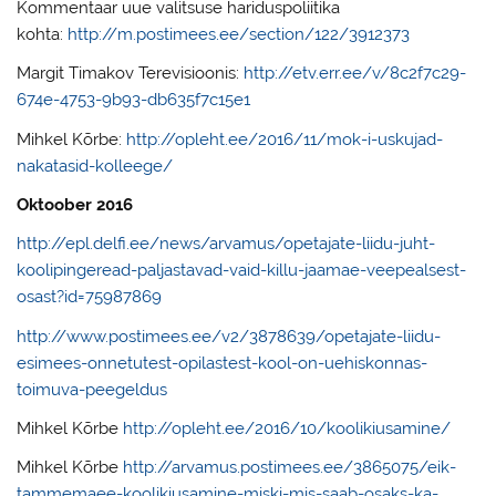
Kommentaar uue valitsuse hariduspoliitika
kohta:
http://m.postimees.ee/section/122/3912373
Margit Timakov Terevisioonis:
http://etv.err.ee/v/8c2f7c29-
674e-4753-9b93-db635f7c15e1
Mihkel Kõrbe:
http://opleht.ee/2016/11/mok-i-uskujad-
nakatasid-kolleege/
Oktoober 2016
http://epl.delfi.ee/news/arvamus/opetajate-liidu-juht-
koolipingeread-paljastavad-vaid-killu-jaamae-veepealsest-
osast?id=75987869
http://www.postimees.ee/v2/3878639/opetajate-liidu-
esimees-onnetutest-opilastest-kool-on-uehiskonnas-
toimuva-peegeldus
Mihkel Kõrbe
http://opleht.ee/2016/10/koolikiusamine/
Mihkel Kõrbe
http://arvamus.postimees.ee/3865075/eik-
tammemaee-koolikiusamine-miski-mis-saab-osaks-ka-