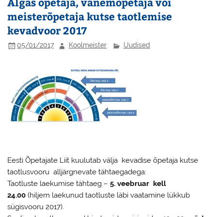
Algas õpetaja, vanemõpetaja või
meisterõpetaja kutse taotlemise
kevadvoor 2017
05/01/2017
Koolmeister
Uudised
Eesti Õpetajate Liit kuulutab välja kevadise õpetaja kutse
taotlusvooru alljärgnevate tähtaegadega:
Taotluste laekumise tähtaeg –
5. veebruar kell
24.00
(hiljem laekunud taotluste läbi vaatamine lükkub
sügisvooru 2017).