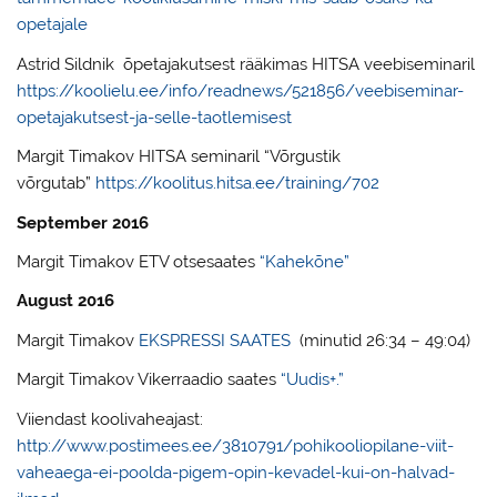
opetajale
Astrid Sildnik õpetajakutsest rääkimas HITSA veebiseminaril
https://koolielu.ee/info/readnews/521856/veebiseminar-
opetajakutsest-ja-selle-taotlemisest
Margit Timakov HITSA seminaril “Võrgustik
võrgutab”
https://koolitus.hitsa.ee/training/702
September 2016
Margit Timakov ETV otsesaates
“Kahekõne”
August 2016
Margit Timakov
EKSPRESSI SAATES
(minutid 26:34 – 49:04)
Margit Timakov Vikerraadio saates
“Uudis+.”
Viiendast koolivaheajast:
http://www.postimees.ee/3810791/pohikooliopilane-viit-
vaheaega-ei-poolda-pigem-opin-kevadel-kui-on-halvad-