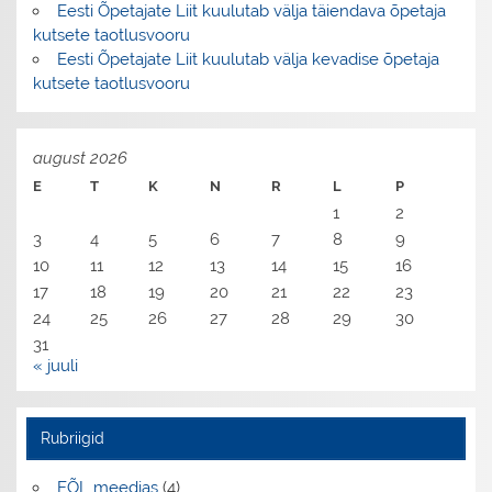
Eesti Õpetajate Liit kuulutab välja täiendava õpetaja
kutsete taotlusvooru
Eesti Õpetajate Liit kuulutab välja kevadise õpetaja
kutsete taotlusvooru
august 2026
E
T
K
N
R
L
P
1
2
3
4
5
6
7
8
9
10
11
12
13
14
15
16
17
18
19
20
21
22
23
24
25
26
27
28
29
30
31
« juuli
Rubriigid
EÕL meedias
(4)