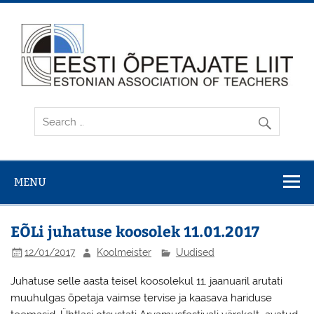
Skip
to
content
MENU
EÕLi juhatuse koosolek 11.01.2017
12/01/2017
Koolmeister
Uudised
Juhatuse selle aasta teisel koosolekul 11. jaanuaril arutati
muuhulgas õpetaja vaimse tervise ja kaasava hariduse