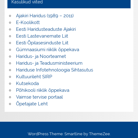
Kasulikud viited
Ajakiri Haridus (1989 – 2011)
E-Koolikott
Eesti Haridusteaduste Ajakiri
Eesti Lastevanemate Liit
Eesti Õpilasesinduste Liit
Gümnaasiumi riiklik õppekava
Haridus- ja Noorteamet
Haridus- ja Teadusministeerium
Hariduse Infotehnoloogia Sihtasutus
Kultuurileht SIRP
Kutsekoda
Põhikooli riiklik õppekava
Vaimse tervise portaal
Õpetajate Leht
WordPress Theme: Smartline by ThemeZee.