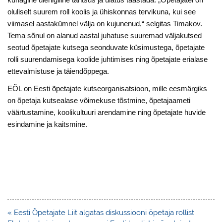
oluliselt suurem roll koolis ja ühiskonnas tervikuna, kui see
viimasel aastakümnel välja on kujunenud,“ selgitas Timakov.
Tema sõnul on alanud aastal juhatuse suuremad väljakutsed
seotud õpetajate kutsega seonduvate küsimustega, õpetajate
rolli suurendamisega koolide juhtimises ning õpetajate erialase
ettevalmistuse ja täiendõppega.
EÕL on Eesti õpetajate kutseorganisatsioon, mille eesmärgiks
on õpetaja kutsealase võimekuse tõstmine, õpetajaameti
väärtustamine, koolikultuuri arendamine ning õpetajate huvide
esindamine ja kaitsmine.
Navigeerimine
« Eesti Õpetajate Liit algatas diskussiooni õpetaja rollist