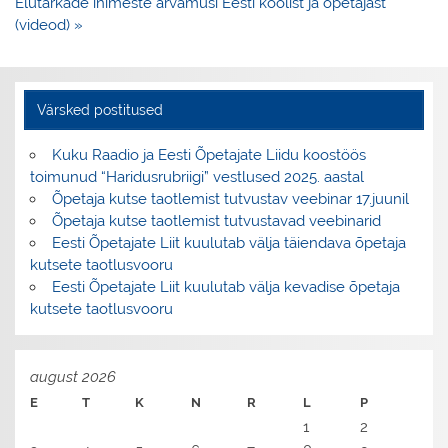
Elutarkade inimeste arvamusi Eesti koolist ja õpetajast
(videod) »
Värsked postitused
Kuku Raadio ja Eesti Õpetajate Liidu koostöös
toimunud “Haridusrubriigi” vestlused 2025. aastal
Õpetaja kutse taotlemist tutvustav veebinar 17.juunil
Õpetaja kutse taotlemist tutvustavad veebinarid
Eesti Õpetajate Liit kuulutab välja täiendava õpetaja
kutsete taotlusvooru
Eesti Õpetajate Liit kuulutab välja kevadise õpetaja
kutsete taotlusvooru
august 2026
E
T
K
N
R
L
P
1
2