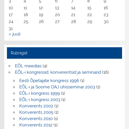
3
4
5
6
7
8
9
10
11
12
13
14
15
16
17
18
19
20
21
22
23
24
25
26
27
28
29
30
31
« juuli
Rubriigid
EÕL meedias
(4)
EÕL-i kongressid, konverentsid ja seminarid
(16)
Eesti Õpetajate kongress 1996
(1)
EÕL-i ja Soome OAJ ühisseminar 2003
(1)
EÕL-i kongress 1999
(1)
EÕL-i kongress 2003
(1)
Konverents 2002
(1)
Konverents 2005
(1)
Konverents 2010
(1)
Konverents 2012
(1)