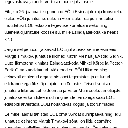
tegevuskava ja andis volitused uuele juhatusele.
Eile, so 26. jaanuaril kogunenud EÕLi Esindajatekoja koosolekul
esitas EÕLi juhatus seisukoha võtmiseks rea põhimõttelisi
muudatusi EÕLi edasise tegevuse korraldamiseks ning
uuenenud juhatuse koosseisu, mille Esindajatekoda ka heaks
kiitis.
Järgmisel perioodil jätkavad EÕLi juhatuses senine esimees
Margit Timakov, juhatuse liikmed Katrin Meinart ja Astrid Sildnik.
Uute liikmetena kinnitas Esindajatekoda Mihkel Kõrbe ja Peeter-
Eerik Otsa kandidatuuri. Mõlemad on EÕLi liikmed ning
eelnevalt osalenud organisatsiooni tegemistes ja astunud
ettekannetega üles õpetajate liidu üritustel. Teised senised
juhatuse liikmed Lehte Jõemaa ja Ester Muni uueks ametiajaks
juhatusse ei kandideerinud ning nende panusega saab EÕL
edaspidi arvestada EÕLi nõuandvas kogus ja töörühmades.
Eelmisel aastal tähistas EÕL oma 95ndat sünnipäeva ning liidu
juhatuse esimehe Margit Timakovi sõnul on liidu eesmärk
kunagine üleriigiline tähtsus ja ulatus taastada. „Õpetajatel on