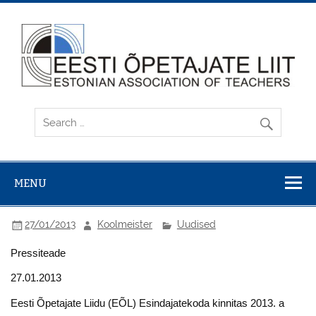
Skip
to
content
MENU
27/01/2013
Koolmeister
Uudised
Pressiteade
27.01.2013
Eesti Õpetajate Liidu (EÕL) Esindajatekoda kinnitas 2013. a