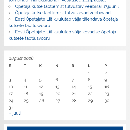
toimunud “Haridusrubriigi” vestlused 2025. aastal
Õpetaja kutse taotlemist tutvustav veebinar 17.juunil
Õpetaja kutse taotlemist tutvustavad veebinarid
Eesti Õpetajate Liit kuulutab välja täiendava õpetaja
kutsete taotlusvooru
Eesti Õpetajate Liit kuulutab välja kevadise õpetaja
kutsete taotlusvooru
august 2026
E
T
K
N
R
L
P
1
2
3
4
5
6
7
8
9
10
11
12
13
14
15
16
17
18
19
20
21
22
23
24
25
26
27
28
29
30
31
« juuli