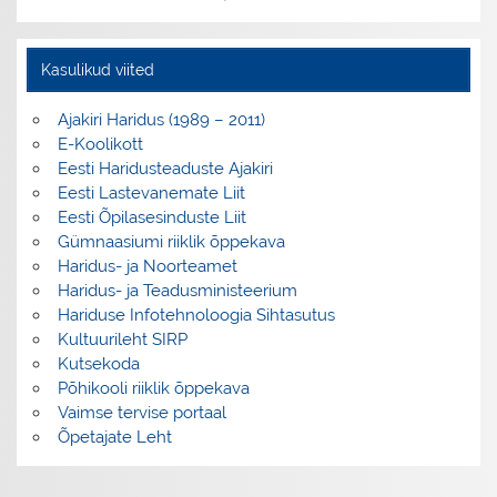
Kasulikud viited
Ajakiri Haridus (1989 – 2011)
E-Koolikott
Eesti Haridusteaduste Ajakiri
Eesti Lastevanemate Liit
Eesti Õpilasesinduste Liit
Gümnaasiumi riiklik õppekava
Haridus- ja Noorteamet
Haridus- ja Teadusministeerium
Hariduse Infotehnoloogia Sihtasutus
Kultuurileht SIRP
Kutsekoda
Põhikooli riiklik õppekava
Vaimse tervise portaal
Õpetajate Leht