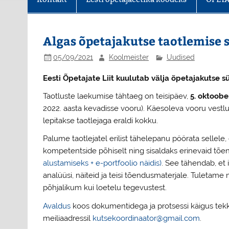
Algas õpetajakutse taotlemise 
05/09/2021
Koolmeister
Uudised
Eesti Õpetajate Liit kuulutab välja õpetajakutse 
Taotluste laekumise tähtaeg on teisipäev,
5. oktoobe
2022. aasta kevadisse vooru). Käesoleva vooru vest
lepitakse taotlejaga eraldi kokku.
Palume taotlejatel erilist tähelepanu pöörata sellele,
kompetentside põhiselt ning sisaldaks erinevaid tõe
alustamiseks + e-portfoolio näidis)
. See tähendab, et 
analüüsi, näiteid ja teisi tõendusmaterjale. Tuletame
põhjalikum kui loetelu tegevustest.
Avaldus
koos dokumentidega ja protsessi käigus tek
meiliaadressil
kutsekoordinaator@gmail.com
.