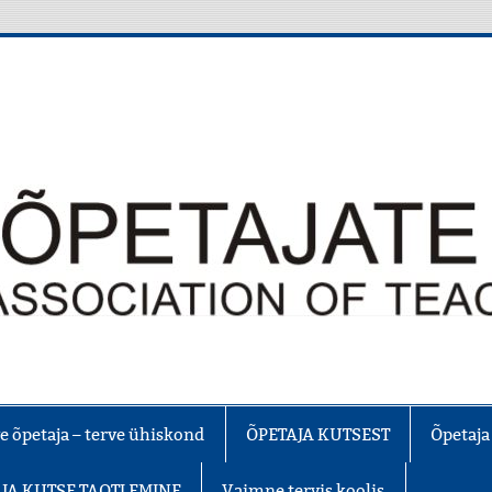
e õpetaja – terve ühiskond
ÕPETAJA KUTSEST
Õpetaja
JA KUTSE TAOTLEMINE
Vaimne tervis koolis