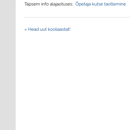
Täpsem info alajaotuses:
Õpetaja kutse taotlemine
.
Navigeerimine
« Head uut kooliaastat!