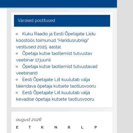
Värsked postitused
Kuku Raadio ja Eesti Õpetajate Liidu
koostöös toimunud “Haridusrubriigi”
vestlused 2025. aastal
Õpetaja kutse taotlemist tutvustav
veebinar 17.juunil
Õpetaja kutse taotlemist tutvustavad
veebinarid
Eesti Õpetajate Liit kuulutab välja
täiendava õpetaja kutsete taotlusvooru
Eesti Õpetajate Liit kuulutab välja
kevadise õpetaja kutsete taotlusvooru
august 2026
E
T
K
N
R
L
P