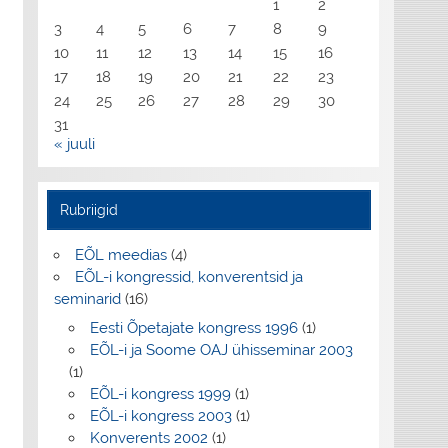
1
2
3
4
5
6
7
8
9
10
11
12
13
14
15
16
17
18
19
20
21
22
23
24
25
26
27
28
29
30
31
« juuli
Rubriigid
EÕL meedias
(4)
EÕL-i kongressid, konverentsid ja
seminarid
(16)
Eesti Õpetajate kongress 1996
(1)
EÕL-i ja Soome OAJ ühisseminar 2003
(1)
EÕL-i kongress 1999
(1)
EÕL-i kongress 2003
(1)
Konverents 2002
(1)