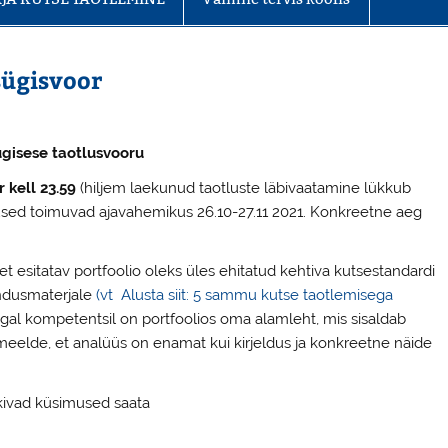
sügisvoor
sügisese taotlusvooru
r kell 23.59
(hiljem laekunud taotluste läbivaatamine lükkub
lused toimuvad ajavahemikus 26.10-27.11 2021. Konkreetne aeg
 et esitatav portfoolio oleks üles ehitatud kehtiva kutsestandardi
ndusmaterjale
(vt Alusta siit: 5 sammu kutse taotlemisega
igal kompetentsil on portfoolios oma alamleht, mis sisaldab
 meelde, et analüüs on enamat kui kirjeldus ja konkreetne näide
kivad küsimused saata