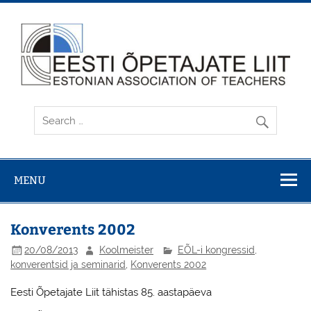
Skip
to
content
MENU
Konverents 2002
20/08/2013
Koolmeister
EÕL-i kongressid,
konverentsid ja seminarid
,
Konverents 2002
Eesti Õpetajate Liit tähistas 85. aastapäeva