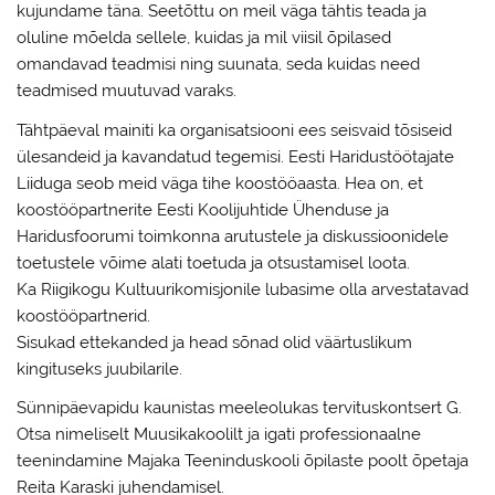
kujundame täna. Seetõttu on meil väga tähtis teada ja
oluline mõelda sellele, kuidas ja mil viisil õpilased
omandavad teadmisi ning suunata, seda kuidas need
teadmised muutuvad varaks.
Tähtpäeval mainiti ka organisatsiooni ees seisvaid tõsiseid
ülesandeid ja kavandatud tegemisi. Eesti Haridustöötajate
Liiduga seob meid väga tihe koostööaasta. Hea on, et
koostööpartnerite Eesti Koolijuhtide Ühenduse ja
Haridusfoorumi toimkonna arutustele ja diskussioonidele
toetustele võime alati toetuda ja otsustamisel loota.
Ka Riigikogu Kultuurikomisjonile lubasime olla arvestatavad
koostööpartnerid.
Sisukad ettekanded ja head sõnad olid väärtuslikum
kingituseks juubilarile.
Sünnipäevapidu kaunistas meeleolukas tervituskontsert G.
Otsa nimeliselt Muusikakoolilt ja igati professionaalne
teenindamine Majaka Teeninduskooli õpilaste poolt õpetaja
Reita Karaski juhendamisel.