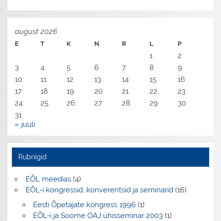
august 2026
E
T
K
N
R
L
P
1
2
3
4
5
6
7
8
9
10
11
12
13
14
15
16
17
18
19
20
21
22
23
24
25
26
27
28
29
30
31
« juuli
Rubriigid
EÕL meedias
(4)
EÕL-i kongressid, konverentsid ja seminarid
(16)
Eesti Õpetajate kongress 1996
(1)
EÕL-i ja Soome OAJ ühisseminar 2003
(1)