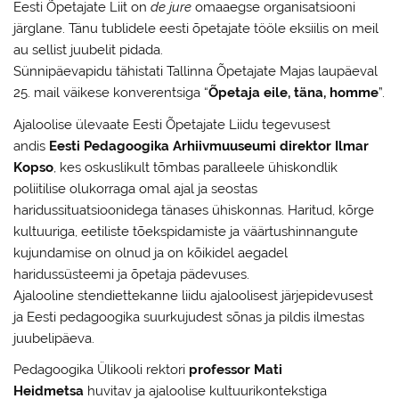
Eesti Õpetajate Liit on
de jure
omaaegse organisatsiooni
järglane. Tänu tublidele eesti õpetajate tööle eksiilis on meil
au sellist juubelit pidada.
Sünnipäevapidu tähistati Tallinna Õpetajate Majas laupäeval
25. mail väikese konverentsiga “
Õpetaja eile, täna, homme
”.
Ajaloolise ülevaate Eesti Õpetajate Liidu tegevusest
andis
Eesti Pedagoogika Arhiivmuuseumi direktor Ilmar
Kopso
, kes oskuslikult tõmbas paralleele ühiskondlik
poliitilise olukorraga omal ajal ja seostas
haridussituatsioonidega tänases ühiskonnas. Haritud, kõrge
kultuuriga, eetiliste tõekspidamiste ja väärtushinnangute
kujundamise on olnud ja on kõikidel aegadel
haridussüsteemi ja õpetaja pädevuses.
Ajalooline stendiettekanne liidu ajaloolisest järjepidevusest
ja Eesti pedagoogika suurkujudest sõnas ja pildis ilmestas
juubelipäeva.
Pedagoogika Ülikooli rektori
professor Mati
Heidmetsa
huvitav ja ajaloolise kultuurikontekstiga