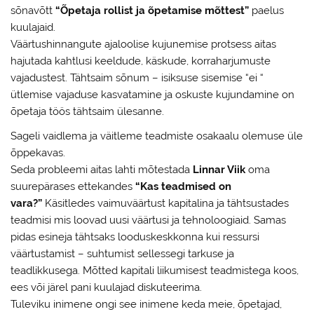
sõnavõtt
“Õpetaja rollist ja õpetamise mõttest”
paelus
kuulajaid.
Väärtushinnangute ajaloolise kujunemise protsess aitas
hajutada kahtlusi keeldude, käskude, korraharjumuste
vajadustest. Tähtsaim sõnum – isiksuse sisemise “ei “
ütlemise vajaduse kasvatamine ja oskuste kujundamine on
õpetaja töös tähtsaim ülesanne.
Sageli vaidlema ja väitleme teadmiste osakaalu olemuse üle
õppekavas.
Seda probleemi aitas lahti mõtestada
Linnar Viik
oma
suurepärases ettekandes
“Kas teadmised on
vara?”
Käsitledes vaimuväärtust kapitalina ja tähtsustades
teadmisi mis loovad uusi väärtusi ja tehnoloogiaid. Samas
pidas esineja tähtsaks looduskeskkonna kui ressursi
väärtustamist – suhtumist sellessegi tarkuse ja
teadlikkusega. Mõtted kapitali liikumisest teadmistega koos,
ees või järel pani kuulajad diskuteerima.
Tuleviku inimene ongi see inimene keda meie, õpetajad,