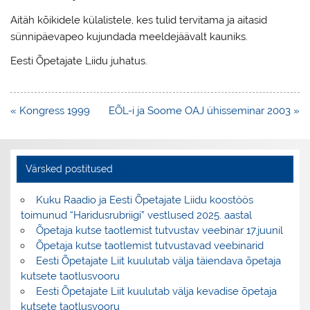
Aitäh kõikidele külalistele, kes tulid tervitama ja aitasid
sünnipäevapeo kujundada meeldejäävalt kauniks.
Eesti Õpetajate Liidu juhatus.
Navigeerimine
« Kongress 1999
EÕL-i ja Soome OAJ ühisseminar 2003 »
Värsked postitused
Kuku Raadio ja Eesti Õpetajate Liidu koostöös
toimunud “Haridusrubriigi” vestlused 2025. aastal
Õpetaja kutse taotlemist tutvustav veebinar 17.juunil
Õpetaja kutse taotlemist tutvustavad veebinarid
Eesti Õpetajate Liit kuulutab välja täiendava õpetaja
kutsete taotlusvooru
Eesti Õpetajate Liit kuulutab välja kevadise õpetaja
kutsete taotlusvooru