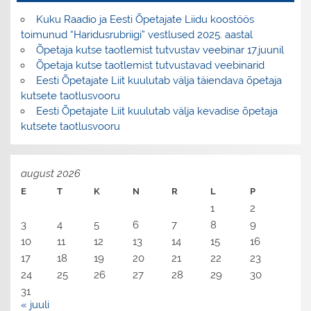
Kuku Raadio ja Eesti Õpetajate Liidu koostöös
toimunud “Haridusrubriigi” vestlused 2025. aastal
Õpetaja kutse taotlemist tutvustav veebinar 17.juunil
Õpetaja kutse taotlemist tutvustavad veebinarid
Eesti Õpetajate Liit kuulutab välja täiendava õpetaja
kutsete taotlusvooru
Eesti Õpetajate Liit kuulutab välja kevadise õpetaja
kutsete taotlusvooru
august 2026
E
T
K
N
R
L
P
1
2
3
4
5
6
7
8
9
10
11
12
13
14
15
16
17
18
19
20
21
22
23
24
25
26
27
28
29
30
31
« juuli