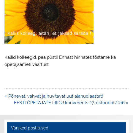
Kallid kolleegid, pea püsti! Ennast hinnates tõstame ka
õpetajaameti väärtust.
Navigeerimine
« Põnevat, vahvat ja huvitavat uut alanud aastat!
EESTI ÕPETAJATE LIIDU konverents 27. oktoobril 2016 »
Värsked postitused