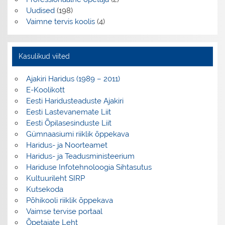
Uudised
(198)
Vaimne tervis koolis
(4)
Kasulikud viited
Ajakiri Haridus (1989 – 2011)
E-Koolikott
Eesti Haridusteaduste Ajakiri
Eesti Lastevanemate Liit
Eesti Õpilasesinduste Liit
Gümnaasiumi riiklik õppekava
Haridus- ja Noorteamet
Haridus- ja Teadusministeerium
Hariduse Infotehnoloogia Sihtasutus
Kultuurileht SIRP
Kutsekoda
Põhikooli riiklik õppekava
Vaimse tervise portaal
Õpetajate Leht