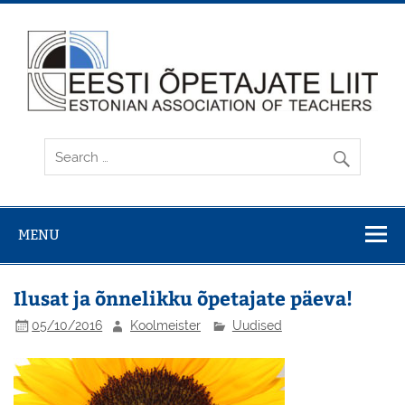
Skip
to
content
MENU
Ilusat ja õnnelikku õpetajate päeva!
05/10/2016
Koolmeister
Uudised