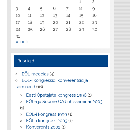
1
2
3
4
5
6
7
8
9
10
11
12
13
14
15
16
17
18
19
20
21
22
23
24
25
26
27
28
29
30
31
« juuli
Rubriigid
EÕL meedias
(4)
EÕL-i kongressid, konverentsid ja
seminarid
(16)
Eesti Õpetajate kongress 1996
(1)
EÕL-i ja Soome OAJ ühisseminar 2003
(1)
EÕL-i kongress 1999
(1)
EÕL-i kongress 2003
(1)
Konverents 2002
(1)