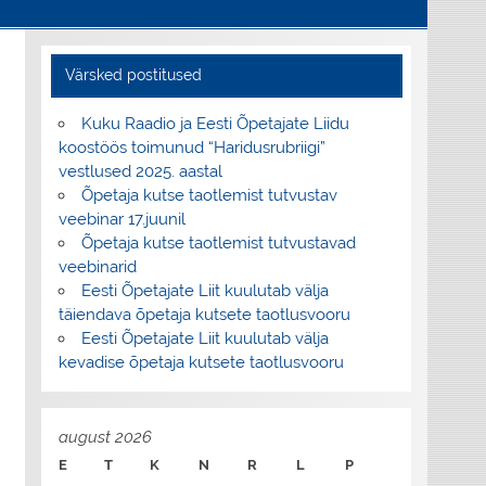
Värsked postitused
Kuku Raadio ja Eesti Õpetajate Liidu
koostöös toimunud “Haridusrubriigi”
vestlused 2025. aastal
Õpetaja kutse taotlemist tutvustav
veebinar 17.juunil
Õpetaja kutse taotlemist tutvustavad
veebinarid
Eesti Õpetajate Liit kuulutab välja
täiendava õpetaja kutsete taotlusvooru
Eesti Õpetajate Liit kuulutab välja
kevadise õpetaja kutsete taotlusvooru
august 2026
E
T
K
N
R
L
P