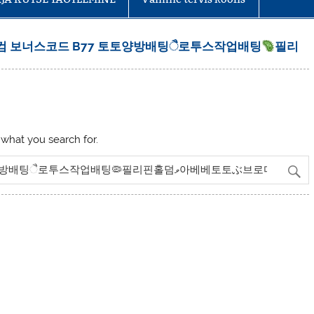
.컴 보너스코드 B77 토토양방배팅ૈ로투스작업배팅
필리
 what you search for.