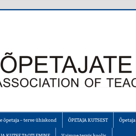
e õpetaja – terve ühiskond
ÕPETAJA KUTSEST
Õpetaja
JA KUTSE TAOTLEMINE
Vaimne tervis koolis